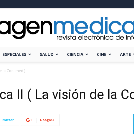
ESPECIALES
SALUD
CIENCIA
CINE
ARTE
Imagen
 de la Conamed )
a II ( La visión de la 
Médica
Twitter
Google+