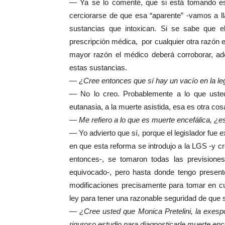
— Ya se lo comenté, que si está tomando es
cerciorarse de que esa “aparente” -vamos a ll
sustancias que intoxican. Si se sabe que e
prescripción médica, por cualquier otra razón 
mayor razón el médico deberá corroborar, ad
estas sustancias.
— ¿Cree entonces que sí hay un vacío en la leg
— No lo creo. Probablemente a lo que usted 
eutanasia, a la muerte asistida, esa es otra cos
—
Me refiero a lo que es muerte encefálica, ¿
— Yo advierto que sí, porque el legislador fue
en que esta reforma se introdujo a la LGS -y 
entonces-, se tomaron todas las previsione
equivocado-, pero hasta donde tengo presente,
modificaciones precisamente para tomar en cu
ley para tener una razonable seguridad de que s
— ¿Cree usted que Monica Pretelini, la exesp
riguroso estudio para diagnosticarle muerte enc