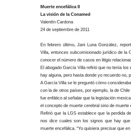
Muerte encefálica II
La visión de la Conamed
Valentín Cardona
24 de septiembre de 2011
En febrero último, Jani Luna González, repor
Villa, entonces subcomisionado jurídico de la
conocer el número de casos en litigio relaciona
El abogado García Villa refirió que no tenía lo
hay alguna, pero hasta donde yo recuerdo no, p
A García Villa se le preguntó cómo considerab
con la de otros países, por ejemplo, la de Chi
fue enfático al señalar que la legislación mexi
el concepto de muerte cerebral sino de muerte e
Refirió que la LGS establece que la perdida d
nos dice cuales son los signos que hay que b
muerte encefálica. “Yo quisiera precisar que en l