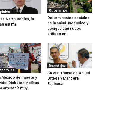
Otros varios
pinión
Determinantes sociales
sé Narro Robles, la
de la salud, inequidad y
an estafa
desigualdad nudos
críticos en...
Reportajes
eportajes
SAMIH: transa de Ahued
 México de muerte y
Ortega y Mancera
vido: Diabetes Mellitus
Espinosa
a artesanía muy...