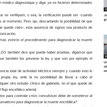
 médico diagnostique y diga: ya se hicieron determinados
O
se verifiquen, o sea, la verificación puede ser -cuando
Jo
gr
s al momento. Pero ojo, descartando la posibilidad de que
que quede claro-, esta ausencia de signos sea producto de
toxicación.
s estricto el procedimiento para diagnosticar la muerte
 LGS también dice que puede haber pruebas, digamos que
R
ue también los previene la ley y que son por ejemplo el
Un
ol
ncia total de actividad eléctrica siempre y cuando esto lo
un
 propia ley, ante la no posibilidad de llevar a cabo el
quier otro estudio clínico de gabinete, en el que quede de
ujo encefálico arterial.
 para controlar crisis convulsivas debe de someterse al
aumatismo para diagnosticar la muerte encefálica?