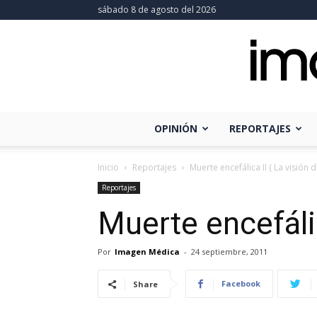
sábado 8 de agosto del 2026
OPINIÓN
REPORTAJES
Inicio
Reportajes
Muerte encefálica II ( La visión
Reportajes
Muerte encefálic
Por
Imagen Médica
-
24 septiembre, 2011
Facebook
Share