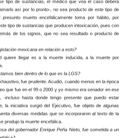
e tipo de sustancias, el médico que vea el caso deberá
amarlo así por lo pronto-, no sea producto de este tipo de
l presunto muerto encefálicamente toma por hábito, por
este tipo de sustancias que producen intoxicación, pues con
emás de los signos, que no sea resultado o producto de
islación mexicana en relación a esto?
quiere llegar es a la muerte inducida, a la muerte por
a.
estamos bien dentro de lo que es la LGS?
 exhaustivo, fue prudente. Acudió, cuando menos en la época
creo que fue en el 99 o 2000 y yo mismo era senador en ese
s, -incluso hasta donde tengo presente que puedo estar
 la iniciativa surgió del Ejecutivo, fue objeto de algunas
enta diversas medidas que se incorporaron al texto de la
e produjo la muerte encefálica.
osa del gobernador Enrique Peña Nieto, fue sometida a un
efálica?