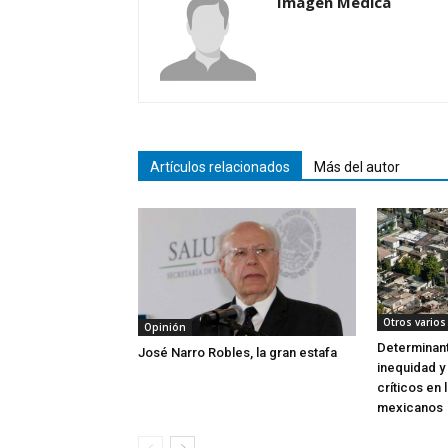
Imagen Médica
Artículos relacionados
Más del autor
Otros varios
Opinión
Determinant
José Narro Robles, la gran estafa
inequidad y
críticos en 
mexicanos