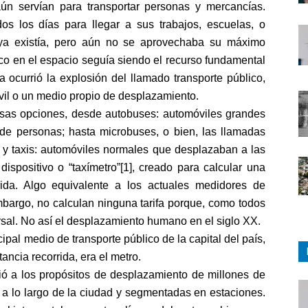
n servían para transportar personas y mercancías.
os los días para llegar a sus trabajos, escuelas, o
t ya existía, pero aún no se aprovechaba su máximo
ico en el espacio seguía siendo el recurso fundamental
ocurrió la explosión del llamado transporte público,
il o un medio propio de desplazamiento.
rosas opciones, desde autobuses: automóviles grandes
 de personas; hasta microbuses, o bien, las llamadas
 y taxis: automóviles normales que desplazaban a las
spositivo o “taxímetro”[1], creado para calcular una
rida. Algo equivalente a los actuales medidores de
mbargo, no calculan ninguna tarifa porque, como todos
rsal. No así el desplazamiento humano en el siglo XX.
ipal medio de transporte público de la capital del país,
ancia recorrida, era el metro.
ió a los propósitos de desplazamiento de millones de
 a lo largo de la ciudad y segmentadas en estaciones.