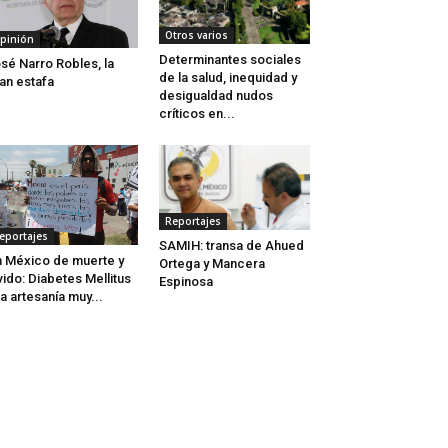
Otros varios
pinión
Determinantes sociales
sé Narro Robles, la
de la salud, inequidad y
an estafa
desigualdad nudos
críticos en...
Reportajes
eportajes
SAMIH: transa de Ahued
 México de muerte y
Ortega y Mancera
vido: Diabetes Mellitus
Espinosa
a artesanía muy...