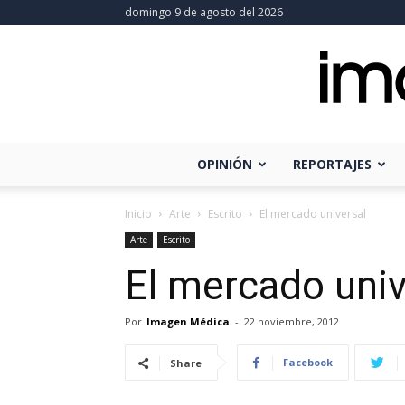
domingo 9 de agosto del 2026
OPINIÓN
REPORTAJES
Inicio
Arte
Escrito
El mercado universal
Arte
Escrito
El mercado univ
Por
Imagen Médica
-
22 noviembre, 2012
Facebook
Share