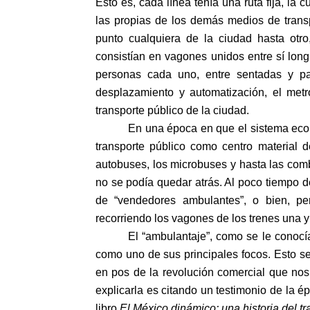
Esto es, cada línea tenía una ruta fija, la 
las propias de los demás medios de trans
punto cualquiera de la ciudad hasta otro
consistían en vagones unidos entre sí lo
personas cada uno, entre sentadas y p
desplazamiento y automatización, el metr
transporte público de la ciudad.
En una época en que el sistema econ
transporte público como centro material 
autobuses, los microbuses y hasta las comb
no se podía quedar atrás. Al poco tiempo 
de “vendedores ambulantes”, o bien, p
recorriendo los vagones de los trenes una y 
El “ambulantaje”, como se le conocía
como uno de sus principales focos. Esto s
en pos de la revolución comercial que nos
explicarla es citando un testimonio de la 
libro
El México dinámico: una historia del tr