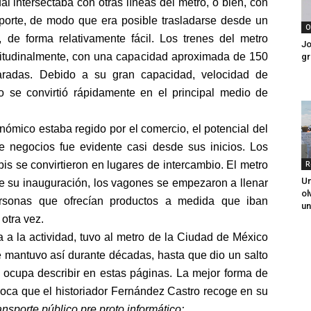
cual intersectaba con otras líneas del metro, o bien, con
porte, de modo que era posible trasladarse desde un
O
, de forma relativamente fácil. Los trenes del metro
Jo
ngitudinalmente, con una capacidad aproximada de 150
gr
aradas. Debido a su gran capacidad, velocidad de
o se convirtió rápidamente en el principal medio de
ómico estaba regido por el comercio, el potencial del
de negocios fue evidente casi desde sus inicios. Los
is se convirtieron en lugares de intercambio. El metro
R
Un
de su inauguración, los vagones se empezaron a llenar
ol
ersonas que ofrecían productos a medida que iban
un
otra vez.
 a la actividad, tuvo al metro de la Ciudad de México
e mantuvo así durante décadas, hasta que dio un salto
 ocupa describir en estas páginas. La mejor forma de
época que el historiador Fernández Castro recoge en su
ansporte público pre proto informático: