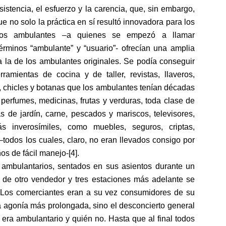
istencia, el esfuerzo y la carencia, que, sin embargo,
e no solo la práctica en sí resultó innovadora para los
vos ambulantes –a quienes se empezó a llamar
érminos “ambulante” y “usuario”- ofrecían una amplia
 la de los ambulantes originales. Se podía conseguir
ramientas de cocina y de taller, revistas, llaveros,
, chicles y botanas que los ambulantes tenían décadas
 perfumes, medicinas, frutas y verduras, toda clase de
s de jardín, carne, pescados y mariscos, televisores,
 inverosímiles, como muebles, seguros, criptas,
–todos los cuales, claro, no eran llevados consigo por
s de fácil manejo-[4].
ambulantarios, sentados en sus asientos durante un
o de otro vendedor y tres estaciones más adelante se
s. Los comerciantes eran a su vez consumidores de su
na agonía más prolongada, sino el desconcierto general
 era ambulantario y quién no. Hasta que al final todos