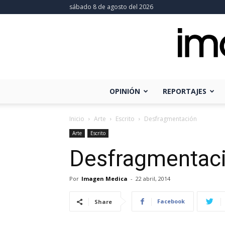
sábado 8 de agosto del 2026
OPINIÓN
REPORTAJES
Inicio
Arte
Escrito
Desfragmentación
Arte
Escrito
Desfragmentac
Por
Imagen Medica
-
22 abril, 2014
Facebook
Share