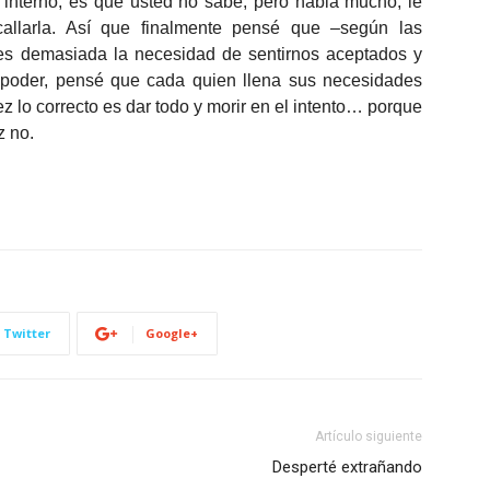
 interno; es que usted no sabe, pero habla mucho, le
allarla. Así que finalmente pensé que –según las
 es demasiada la necesidad de sentirnos aceptados y
poder, pensé que cada quien llena sus necesidades
ez lo correcto es dar todo y morir en el intento… porque
z no.
Twitter
Google+
Artículo siguiente
Desperté extrañando