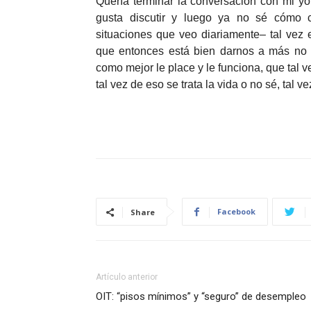
Quería terminar la conversación con mi yo
gusta discutir y luego ya no sé cómo c
situaciones que veo diariamente– tal vez
que entonces está bien darnos a más no 
como mejor le place y le funciona, que tal v
tal vez de eso se trata la vida o no sé, tal ve
Facebook
Share
Artículo anterior
OIT: “pisos mínimos” y “seguro” de desempleo