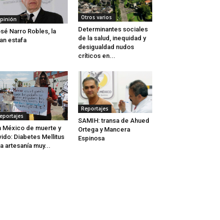
Otros varios
pinión
Determinantes sociales
sé Narro Robles, la
de la salud, inequidad y
an estafa
desigualdad nudos
críticos en...
Reportajes
eportajes
SAMIH: transa de Ahued
 México de muerte y
Ortega y Mancera
vido: Diabetes Mellitus
Espinosa
a artesanía muy...