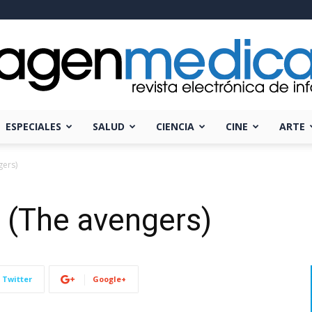
ESPECIALES
SALUD
CIENCIA
CINE
ARTE
Imagen
gers)
 (The avengers)
Médica
Twitter
Google+