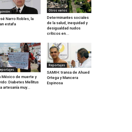
Otros varios
pinión
Determinantes sociales
sé Narro Robles, la
de la salud, inequidad y
an estafa
desigualdad nudos
críticos en...
Reportajes
eportajes
SAMIH: transa de Ahued
 México de muerte y
Ortega y Mancera
vido: Diabetes Mellitus
Espinosa
a artesanía muy...