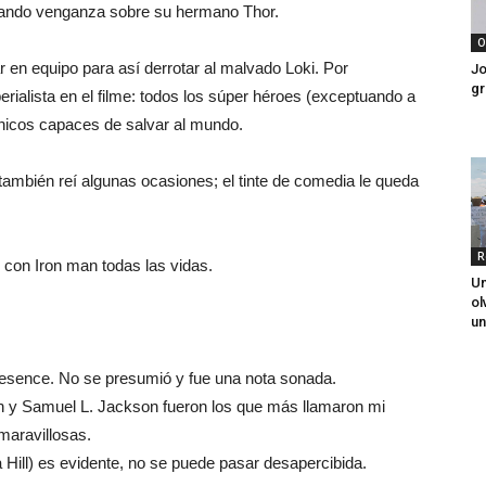
uscando venganza sobre su hermano Thor.
O
r en equipo para así derrotar al malvado Loki. Por
Jo
gr
erialista en el filme: todos los súper héroes (exceptuando a
nicos capaces de salvar al mundo.
también reí algunas ocasiones; el tinte de comedia le queda
R
 con Iron man todas las vidas.
Un
ol
un
esence. No se presumió y fue una nota sonada.
on y Samuel L. Jackson fueron los que más llamaron mi
maravillosas.
Hill) es evidente, no se puede pasar desapercibida.