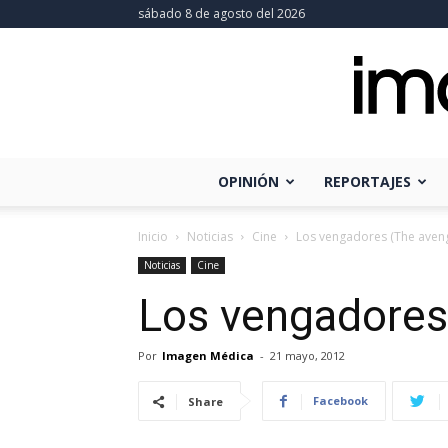
sábado 8 de agosto del 2026
OPINIÓN
REPORTAJES
Inicio
Noticias
Cine
Los vengadores (The aven
Noticias
Cine
Los vengadores
Por
Imagen Médica
-
21 mayo, 2012
Facebook
Share