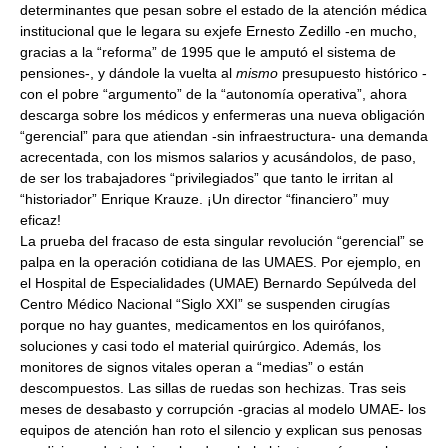
determinantes que pesan sobre el estado de la atención médica
institucional que le legara su exjefe Ernesto Zedillo -en mucho,
gracias a la “reforma” de 1995 que le amputó el sistema de
pensiones-, y dándole la vuelta al
mismo
presupuesto histórico -
con el pobre “argumento” de la “autonomía operativa”, ahora
descarga sobre los médicos y enfermeras una nueva obligación
“gerencial” para que atiendan -sin infraestructura- una demanda
acrecentada, con los mismos salarios y acusándolos, de paso,
de ser los trabajadores “privilegiados” que tanto le irritan al
“historiador” Enrique Krauze. ¡Un director “financiero” muy
eficaz!
La prueba del fracaso de esta singular revolución “gerencial” se
palpa en la operación cotidiana de las UMAES. Por ejemplo, en
el Hospital de Especialidades (UMAE) Bernardo Sepúlveda del
Centro Médico Nacional “Siglo XXI” se suspenden cirugías
porque no hay guantes, medicamentos en los quirófanos,
soluciones y casi todo el material quirúrgico. Además, los
monitores de signos vitales operan a “medias” o están
descompuestos. Las sillas de ruedas son hechizas. Tras seis
meses de desabasto y corrupción -gracias al modelo UMAE- los
equipos de atención han roto el silencio y explican sus penosas