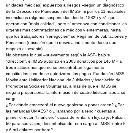
unidades médicas) expuestos a riesgos –según un diagnóstico
de la Dirección de Planeación del IMSS- ni por los 11 hospitales
inconclusos (algunos suspendidos desde ¡1982!) y 51 que
operan con “mala calidad”, pero sí amenaza con condicionar las
urgentísimas contrataciones de médicos y enfermeras, hasta
que los trabajadores “renegocien” su Régimen de Jubilaciones y
Pensiones (obsesión que lo desvela inútilmente desde que
empezó el sexenio).
No obstante lo cual –nuevamente según la ASF- bajo su
“dirección”, el IMSS autorizó en 2003 donativos por 146 MP a
tres instituciones que no se encontraban legalmente
constituidas cuando se autorizaron los pagos: Fundación IMSS,
Movimiento Unificador Nacional de Jubilados y Asociación de
Promotoras Sociales Voluntarias, a más de que el IMSS se
niega a proporcionar la información de cuatro fideicomisos a su
cargo.
¿Por dónde empezará el nuevo gobierno a poner orden? ¿Por
las nefandas UMAES? o ¿llamando por a rendir cuentas al
primer director “financiero” capaz de rentar un lujoso jet Falcon
50 para sus viajes, desembolsando -con cargo al IMSS- entre 5
y 6 mil dólares por hora?