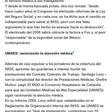
el servicio médico a sus trabajadores”.
Y desde la misma bancada priísta, otra voz remató: “desde
hace cuatro años el Congreso ha efectuado reformas de la Ley
del Seguro Social, y en cada una, se ha dicho que el cambio es
indispensable para salvar al IMSS, pero con ese falaz
argumento lo que han hecho es avanzar hacia su destrucción”.
El electorado del 2006 sabrá cobrarle la factura a Fox y, al peor
“responsable” de la seguridad social del México
contemporáneo.
2
UMAES: racionando la atención médica
Además de casi expulsar a los jornaleros de la cobertura del
IMSS, apremiar las guarderías e intentar hundir las
prestaciones del Contrato Colectivo de Trabajo, Santiago Levy –
con la complicidad del director de Prestaciones Médicas, Onofre
Muñoz- pagó 20 MDD al Consorcio Hospitalario de Cataluña
para que las Unidades Médicas de Alta Especialidad (UMAES)
sigan racionando la atención médica.
En su Informe 2004, Levy refirió que -establecidas en el
Reglamento de Organización Interna del IMSS- las UMAES se
encontraban en “fase de implantación, contándose con 20