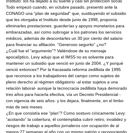
Instituto: los ha dejado a su suerte y casi sin protección social.
Todo empezó cuando, en octubre pasado, presentó ante la
CONAGO una “plan de seguridad” que, sustituyendo el subsidio
que les otorgaba el Instituto desde junio de 1998, proponía
eliminarles prestaciones: guarderías y apoyos monetarios para
embarazadas, así como subrogar a los patrones los servicios
médicos, además de descontarles un 30 por ciento del salario
para financiar su afiliación. “Generoso segurito” ¿no?
¿Cuál fue el “argumento”? Valiéndose de su mensaje
apocalíptico, Levy adujo que el IMSS no es solvente para
mantener un subsidio que venció en junio de 2004. ¿Y porqué
venció entonces? Por la fracasada reforma zedillista de 1995
que reconoce a los trabajadores del campo como sujetos de
pleno derecho al régimen obligatorio -al estar sujetos a una
relación laboral- aunque la tecnocracia zedillista haya demorado
tres años para hacerla efectiva, vía un Decreto Presidencial -
con vigencia de seis años- y los dejara, finalmente, en el limbo
más de seis meses.
¿En que consistía ese “plan”? Como sostuvo cínicamente Levy:
“acotando” la cobertura, él contemplaba cubrir retiro, invalidez y
riesgos de trabajo a aquellos jornaleros con ocupación de al
menos 27 semanas al año con un mismo patrón y reconociendo