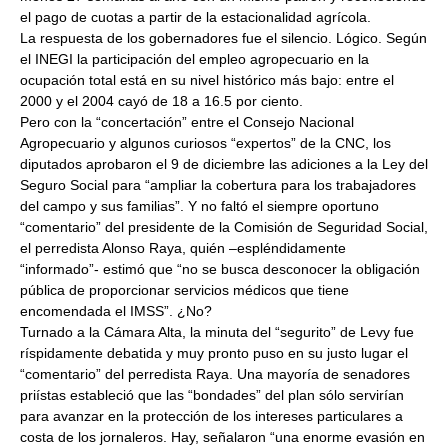
el pago de cuotas a partir de la estacionalidad agrícola.
La respuesta de los gobernadores fue el silencio. Lógico. Según
el INEGI la participación del empleo agropecuario en la
ocupación total está en su nivel histórico más bajo: entre el
2000 y el 2004 cayó de 18 a 16.5 por ciento.
Pero con la “concertación” entre el Consejo Nacional
Agropecuario y algunos curiosos “expertos” de la CNC, los
diputados aprobaron el 9 de diciembre las adiciones a la Ley del
Seguro Social para “ampliar la cobertura para los trabajadores
del campo y sus familias”. Y no faltó el siempre oportuno
“comentario” del presidente de la Comisión de Seguridad Social,
el perredista Alonso Raya, quién –espléndidamente
“informado”- estimó que “no se busca desconocer la obligación
pública de proporcionar servicios médicos que tiene
encomendada el IMSS”. ¿No?
Turnado a la Cámara Alta, la minuta del “segurito” de Levy fue
ríspidamente debatida y muy pronto puso en su justo lugar el
“comentario” del perredista Raya. Una mayoría de senadores
priístas estableció que las “bondades” del plan sólo servirían
para avanzar en la protección de los intereses particulares a
costa de los jornaleros. Hay, señalaron “una enorme evasión en