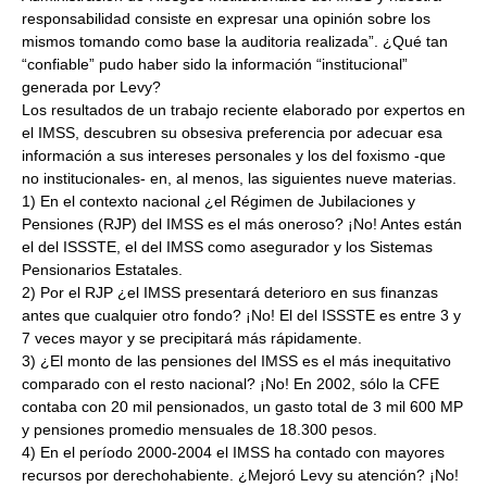
responsabilidad consiste en expresar una opinión sobre los
mismos tomando como base la auditoria realizada”. ¿Qué tan
“confiable” pudo haber sido la información “institucional”
generada por Levy?
Los resultados de un trabajo reciente elaborado por expertos en
el IMSS, descubren su obsesiva preferencia por adecuar esa
información a sus intereses personales y los del foxismo -que
no institucionales- en, al menos, las siguientes nueve materias.
1) En el contexto nacional ¿el Régimen de Jubilaciones y
Pensiones (RJP) del IMSS es el más oneroso? ¡No! Antes están
el del ISSSTE, el del IMSS como asegurador y los Sistemas
Pensionarios Estatales.
2) Por el RJP ¿el IMSS presentará deterioro en sus finanzas
antes que cualquier otro fondo? ¡No! El del ISSSTE es entre 3 y
7 veces mayor y se precipitará más rápidamente.
3) ¿El monto de las pensiones del IMSS es el más inequitativo
comparado con el resto nacional? ¡No! En 2002, sólo la CFE
contaba con 20 mil pensionados, un gasto total de 3 mil 600 MP
y pensiones promedio mensuales de 18.300 pesos.
4) En el período 2000-2004 el IMSS ha contado con mayores
recursos por derechohabiente. ¿Mejoró Levy su atención? ¡No!