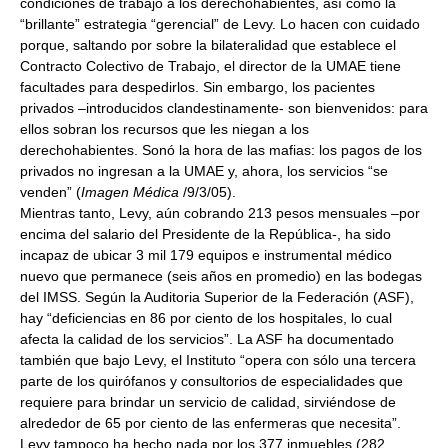
condiciones de trabajo a los derechohabientes, así como la
“brillante” estrategia “gerencial” de Levy. Lo hacen con cuidado
porque, saltando por sobre la bilateralidad que establece el
Contracto Colectivo de Trabajo, el director de la UMAE tiene
facultades para despedirlos. Sin embargo, los pacientes
privados –introducidos clandestinamente- son bienvenidos: para
ellos sobran los recursos que les niegan a los
derechohabientes. Sonó la hora de las mafias: los pagos de los
privados no ingresan a la UMAE y, ahora, los servicios “se
venden” (
Imagen Médica
/9/3/05).
Mientras tanto, Levy, aún cobrando 213 pesos mensuales –por
encima del salario del Presidente de la República-, ha sido
incapaz de ubicar 3 mil 179 equipos e instrumental médico
nuevo que permanece (seis años en promedio) en las bodegas
del IMSS. Según la Auditoria Superior de la Federación (ASF),
hay “deficiencias en 86 por ciento de los hospitales, lo cual
afecta la calidad de los servicios”. La ASF ha documentado
también que bajo Levy, el Instituto “opera con sólo una tercera
parte de los quirófanos y consultorios de especialidades que
requiere para brindar un servicio de calidad, sirviéndose de
alrededor de 65 por ciento de las enfermeras que necesita”.
Levy tampoco ha hecho nada por los 377 inmuebles (282