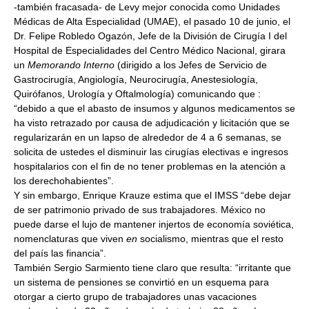
-también fracasada- de Levy mejor conocida como Unidades
Médicas de Alta Especialidad (UMAE), el pasado 10 de junio, el
Dr. Felipe Robledo Ogazón, Jefe de la División de Cirugía I del
Hospital de Especialidades del Centro Médico Nacional, girara
un
Memorando Interno
(dirigido a los Jefes de Servicio de
Gastrocirugía, Angiología, Neurocirugía, Anestesiología,
Quirófanos, Urología y Oftalmología) comunicando que :
“debido a que el abasto de insumos y algunos medicamentos se
ha visto retrazado por causa de adjudicación y licitación que se
regularizarán en un lapso de alrededor de 4 a 6 semanas, se
solicita de ustedes el disminuir las cirugías electivas e ingresos
hospitalarios con el fin de no tener problemas en la atención a
los derechohabientes”.
Y sin embargo, Enrique Krauze estima que el IMSS “debe dejar
de ser patrimonio privado de sus trabajadores. México no
puede darse el lujo de mantener injertos de economía soviética,
nomenclaturas que viven
en
socialismo, mientras que el resto
del país las financia”.
También Sergio Sarmiento tiene claro que resulta: “irritante que
un sistema de pensiones se convirtió en un esquema para
otorgar a cierto grupo de trabajadores unas vacaciones