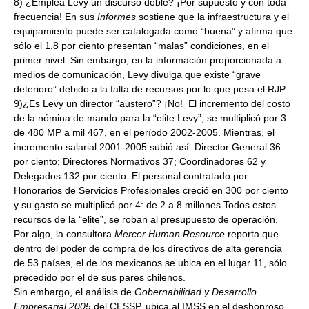
8) ¿Emplea Levy un discurso doble? ¡Por supuesto y con toda
frecuencia! En sus
Informes
sostiene que la infraestructura y el
equipamiento puede ser catalogada como “buena” y afirma que
sólo el 1.8 por ciento presentan “malas” condiciones, en el
primer nivel. Sin embargo, en la información proporcionada a
medios de comunicación, Levy divulga que existe “grave
deterioro” debido a la falta de recursos por lo que pesa el RJP.
9)¿Es Levy un director “austero”? ¡No! El incremento del costo
de la nómina de mando para la “elite Levy”, se multiplicó por 3:
de 480 MP a mil 467, en el período 2002-2005. Mientras, el
incremento salarial 2001-2005 subió así: Director General 36
por ciento; Directores Normativos 37; Coordinadores 62 y
Delegados 132 por ciento. El personal contratado por
Honorarios de Servicios Profesionales creció en 300 por ciento
y su gasto se multiplicó por 4: de 2 a 8 millones.Todos estos
recursos de la “elite”, se roban al presupuesto de operación.
Por algo, la consultora
Mercer Human Resource
reporta que
dentro del poder de compra de los directivos de alta gerencia
de 53 países, el de los mexicanos se ubica en el lugar 11, sólo
precedido por el de sus pares chilenos.
Sin embargo, el análisis de
Gobernabilidad y Desarrollo
Empresarial 2005
del CESSP, ubica al IMSS en el deshonroso