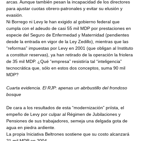
arcas. Aunque también pesan la incapacidad de los directores
para ajustar cuotas obrero-patronales y evitar su elusión y
evasión.
Ni Borrego ni Levy le han exigido al gobierno federal que
cumpla con el adeudo de casi 55 mil MDP por prestaciones en
especie del Seguro de Enfermedad y Maternidad (pendientes
desde la entrada en vigor de la Ley Zedillo), mientras que las
“reformas” impuestas por Levy en 2001 (que obligan al Instituto
a constituir reservas), ya han retirado de la operación la friolera
de 35 mil MDP. ¿Qué “empresa” resistiría tal “inteligencia”
tecnocrática que, sólo en estos dos conceptos, suma 90 mil
MDP?
Cuarta evidencia. El RJP: apenas un abrbustillo del frondoso
bosque
De cara a los resultados de esta “modernización” priísta, el
empeño de Levy por culpar al Régimen de Jubilaciones y
Pensiones de sus trabajadores, semeja una delgada gota de
agua en piedra ardiente.
La propia Iniciativa Beltrones sostiene que su costo alcanzará
21 mil MDP en 2004.