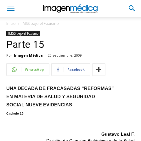
Inicio
IMSS bajo el Foxismo
IMSS bajo el Foxismo
Parte 15
Por
Imagen Médica
-
20 septiembre, 2009
WhatsApp
Facebook
UNA DECADA DE FRACASADAS “REFORMAS”
EN MATERIA DE SALUD Y SEGURIDAD
SOCIAL NUEVE EVIDENCIAS
Capitulo 15
Gustavo Leal F.
División de Ciencias Biológicas y de la Salud