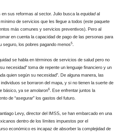
s en sus reformas al sector. Julio busca la
equidad
al
mínimo de servicios que les llegue a todos (este paquete
ientos más comunes y servicios preventivos). Pero al
 tomar en cuenta la capacidad de pago de las personas para
5
 su seguro, los pobres pagando menos
.
equidad se habla en términos de servicios de salud pero no
n su necesidad” toma de repente un lenguaje financiero y un
cada quien según su necesidad”. De alguna manera, las
 individuos se borraron del mapa, y si no tienen la suerte de
6
te básico, ya se amolaron
. Ese enfrentar juntos la
ento de “asegurar” los gastos del futuro.
Santiago Levy, director del IMSS, se han embarcado en una
exicanos dentro de los límites impuestos por el
curso económico es incapaz de absorber la complejidad de