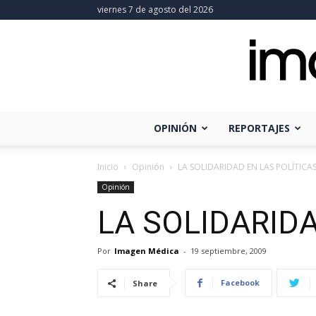
viernes 7 de agosto del 2026
OPINIÓN
REPORTAJES
Inicio
Opinión
LA SOLIDARIDAD EN LAS POLÍTICA
Opinión
LA SOLIDARIDA
Por
Imagen Médica
-
19 septiembre, 2009
Facebook
Share