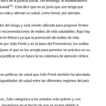
 ético de la justicia social. Sin embargo, el neoliberalismo
12
uarial”
. Esta dice que no es justo que uno tenga que
su vida y afectan su salud, como fumar, por ejemplo.
ador del riesgo y está siendo utilizada para proponer límites
an recomendaciones de estilos de vida saludables. Aquí hay
ial en México ya que la promoción de estilos de vida
o por Julio Frenk y es la base del Prevenimss; los estilos
ues el que se las arregla para ponerlos en práctica en su
a justificar en un futuro la no cobertura de atención clínica
 en políticas de salud que Julio Frenk también ha abordado.
igualdades de salud entre las diferentes regiones del país
cos, Julio categoriza a los estados más pobres y con
, basándose en el hecho de que se muere debido a