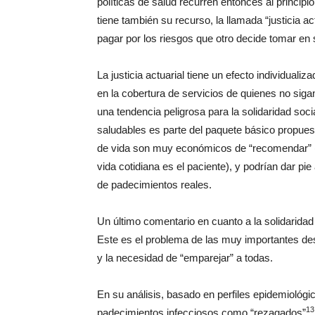
políticas de salud recurren entonces al principio
tiene también su recurso, la llamada “justicia act
pagar por los riesgos que otro decide tomar en 
La justicia actuarial tiene un efecto individualiz
en la cobertura de servicios de quienes no sig
una tendencia peligrosa para la solidaridad soc
saludables es parte del paquete básico propuest
de vida son muy económicos de “recomendar” (p
vida cotidiana es el paciente), y podrían dar pie 
de padecimientos reales.
Un último comentario en cuanto a la solidaridad
Este es el problema de las muy importantes des
y la necesidad de “emparejar” a todas.
En su análisis, basado en perfiles epidemiológi
13
padecimientos infecciosos como “rezagados”