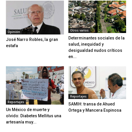
Otros varios
Opinión
Determinantes sociales de la
José Narro Robles, la gran
salud, inequidad y
estafa
desigualdad nudos críticos
en...
Reportajes
Reportajes
SAMIH: transa de Ahued
Un México de muerte y
Ortega y Mancera Espinosa
olvido: Diabetes Mellitus una
artesanía muy...