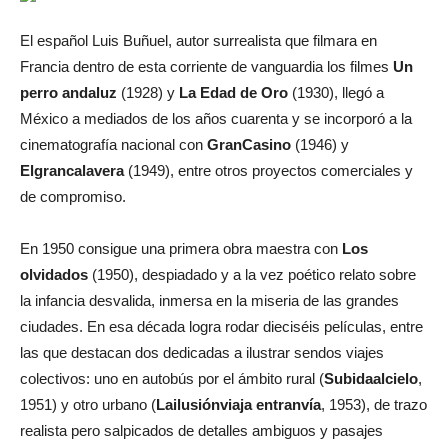
El español Luis Buñuel, autor surrealista que filmara en
Francia dentro de esta corriente de vanguardia los filmes
Un
perro andaluz
(1928) y
La Edad de Oro
(1930), llegó a
México a mediados de los años cuarenta y se incorporó a la
cinematografía nacional con
Gran
Casino
(1946) y
El
gran
calavera
(1949), entre otros proyectos comerciales y
de compromiso.
En 1950 consigue una primera obra maestra con
Los
olvidados
(1950), despiadado y a la vez poético relato sobre
la infancia desvalida, inmersa en la miseria de las grandes
ciudades. En esa década logra rodar dieciséis películas, entre
las que destacan dos dedicadas a ilustrar sendos viajes
colectivos: uno en autobús por el ámbito rural (
Subida
al
cielo
,
1951) y otro urbano (
La
ilusión
viaja en
tranvía
, 1953), de trazo
realista pero salpicados de detalles ambiguos y pasajes