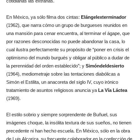
cotidianas las extrañas.
En México, ya sólo filma dos cintas:
El
ángel
exterminador
(1962), que narra cómo un grupo de burgueses reunidos en
una mansión para cenar encuentra, al terminar el ágape, que
por razones desconocidas no puede abandonar la casa, lo
cual ilustra perfectamente su propósito de “poner en crisis el
optimismo del mundo burgués y obligar al público a dudar de
la perennidad del orden establecido”; y
Simón
del
desierto
(1964), mediometraje sobre las tentaciones diabólicas a
Simón el Estilita, un anacoreta del siglo IV, cuyo irónico
tratamiento de asuntos religiosos anuncia ya
La Vía Láctea
(1969).
El estilo sobrio y siempre sorprendente de Buñuel, sus
imágenes choque, la insólita textura de sus sueños, no tienen
precedente ni han hecho escuela. En México, sólo en la obra
de Luis Alcoriza, su frecuente colaborador en la confección de