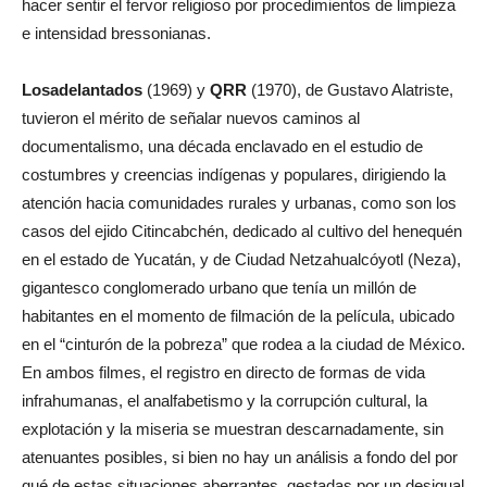
hacer sentir el fervor religioso por procedimientos de limpieza
e intensidad bressonianas.
Los
adelantados
(1969) y
QRR
(1970), de Gustavo Alatriste,
tuvieron el mérito de señalar nuevos caminos al
documentalismo, una década enclavado en el estudio de
costumbres y creencias indígenas y populares, dirigiendo la
atención hacia comunidades rurales y urbanas, como son los
casos del ejido Citincabchén, dedicado al cultivo del henequén
en el estado de Yucatán, y de Ciudad Netzahualcóyotl (Neza),
gigantesco conglomerado urbano que tenía un millón de
habitantes en el momento de filmación de la película, ubicado
en el “cinturón de la pobreza” que rodea a la ciudad de México.
En ambos filmes, el registro en directo de formas de vida
infrahumanas, el analfabetismo y la corrupción cultural, la
explotación y la miseria se muestran descarnadamente, sin
atenuantes posibles, si bien no hay un análisis a fondo del por
qué de estas situaciones aberrantes, gestadas por un desigual