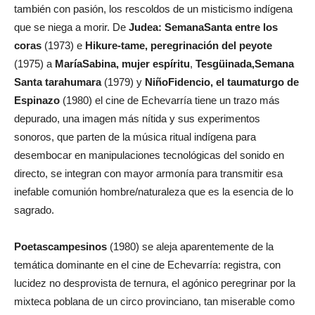
también con pasión, los rescoldos de un misticismo indígena
que se niega a morir. De
Judea
: Semana
Santa entre los
coras
(1973) e
Hikure-tame
, peregrinación del peyote
(1975) a
María
Sabina, mujer espíritu
,
Tesgüinada
,
Semana
Santa tarahumara
(1979) y
Niño
Fidencio, el taumaturgo de
Espinazo
(1980) el cine de Echevarría tiene un trazo más
depurado, una imagen más nítida y sus experimentos
sonoros, que parten de la música ritual indígena para
desembocar en manipulaciones tecnológicas del sonido en
directo, se integran con mayor armonía para transmitir esa
inefable comunión hombre/naturaleza que es la esencia de lo
sagrado.
Poetas
campesinos
(1980) se aleja aparentemente de la
temática dominante en el cine de Echevarría: registra, con
lucidez no desprovista de ternura, el agónico peregrinar por la
mixteca poblana de un circo provinciano, tan miserable como