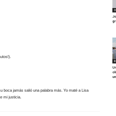
O
Jo
gr
utos!).
R
Un
ol
un
 boca jamás salió una palabra más. Yo maté a Lisa
 mi justicia.