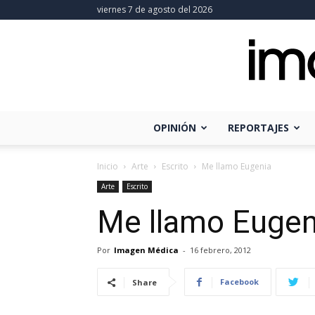
viernes 7 de agosto del 2026
OPINIÓN
REPORTAJES
Inicio
Arte
Escrito
Me llamo Eugenia
Arte
Escrito
Me llamo Eugen
Por
Imagen Médica
-
16 febrero, 2012
Facebook
Share