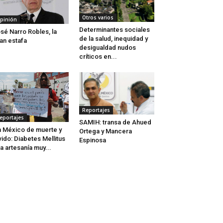
Otros varios
pinión
Determinantes sociales
sé Narro Robles, la
de la salud, inequidad y
an estafa
desigualdad nudos
críticos en...
Reportajes
eportajes
SAMIH: transa de Ahued
 México de muerte y
Ortega y Mancera
vido: Diabetes Mellitus
Espinosa
a artesanía muy...