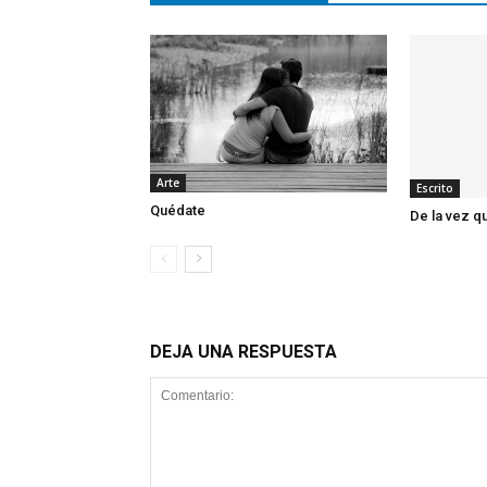
Arte
Escrito
Quédate
De la vez q
DEJA UNA RESPUESTA