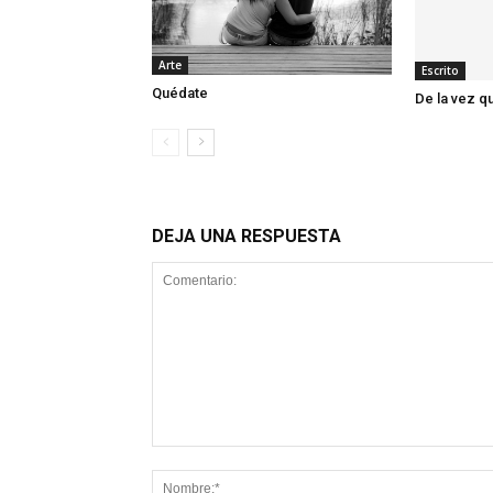
Arte
Escrito
Quédate
De la vez q
DEJA UNA RESPUESTA