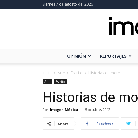
viernes 7 de agosto del 2026
OPINIÓN
REPORTAJES
Inicio
Arte
Escrito
Historias de motel
Arte
Escrito
Historias de mo
Por
Imagen Médica
-
15 octubre, 2012
Facebook
Share