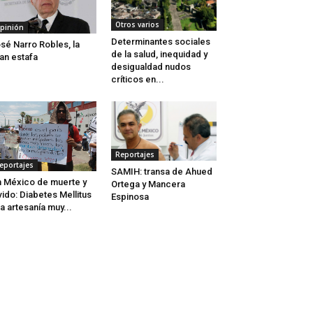
Otros varios
pinión
Determinantes sociales
sé Narro Robles, la
de la salud, inequidad y
an estafa
desigualdad nudos
críticos en...
Reportajes
eportajes
SAMIH: transa de Ahued
 México de muerte y
Ortega y Mancera
vido: Diabetes Mellitus
Espinosa
a artesanía muy...