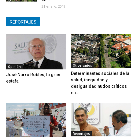
21 enero, 2019
REPORTAJES
Otros varios
Opinión
Determinantes sociales de la
José Narro Robles, la gran
salud, inequidad y
estafa
desigualdad nudos críticos
en...
Reportajes