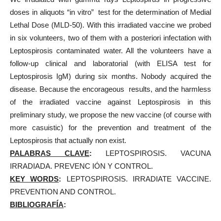
doses in aliquots “in vitro” test for the determination of Medial
Lethal Dose (MLD-50). With this irradiated vaccine we probed
in six volunteers, two of them with a posteriori infectation with
Leptospirosis contaminated water. All the volunteers have a
follow-up clinical and laboratorial (with ELISA test for
Leptospirosis IgM) during six months. Nobody acquired the
disease. Because the encorageous results, and the harmless
of the irradiated vaccine against Leptospirosis in this
preliminary study, we propose the new vaccine (of course with
more casuistic) for the prevention and treatment of the
Leptospirosis that actually non exist.
PALABRAS CLAVE
:
LEPTOSPIROSIS. VACUNA
IRRADIADA. PREVENC IÓN Y CONTROL.
KEY WORDS
:
LEPTOSPIROSIS. IRRADIATE VACCINE.
PREVENTION AND CONTROL.
BIBLIOGRAFÍA
: