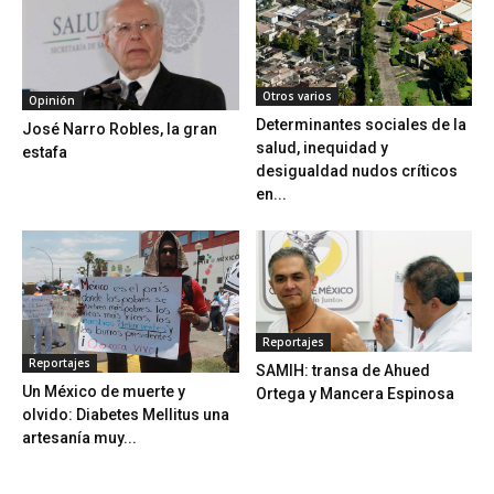
Otros varios
Opinión
Determinantes sociales de la
José Narro Robles, la gran
salud, inequidad y
estafa
desigualdad nudos críticos
en...
Reportajes
Reportajes
SAMIH: transa de Ahued
Un México de muerte y
Ortega y Mancera Espinosa
olvido: Diabetes Mellitus una
artesanía muy...