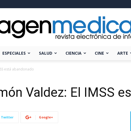
ESPECIALES
SALUD
CIENCIA
CINE
ARTE
Imagen
IMSS está abandonado
món Valdez: El IMSS e
Médica
Twitter
Google+