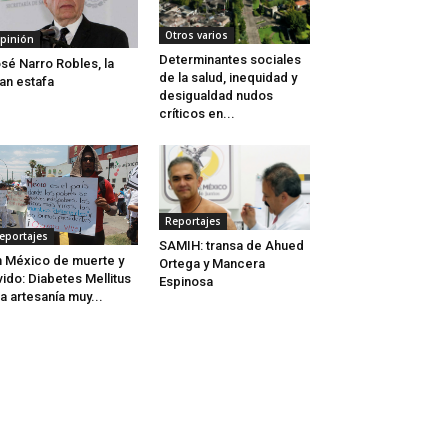
Otros varios
pinión
Determinantes sociales
sé Narro Robles, la
de la salud, inequidad y
an estafa
desigualdad nudos
críticos en...
Reportajes
eportajes
SAMIH: transa de Ahued
 México de muerte y
Ortega y Mancera
vido: Diabetes Mellitus
Espinosa
a artesanía muy...