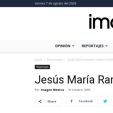
viernes 7 de agosto del 2026
OPINIÓN
REPORTAJES
Inicio
Reportajes
Jesús María Ramón Valdez: El 
Reportajes
Jesús María Ra
Por
Imagen Médica
-
10 octubre, 2009
Facebook
Share