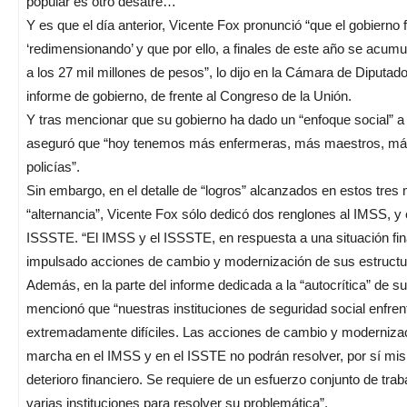
popular es otro desatre…
Y es que el día anterior, Vicente Fox pronunció “que el gobierno 
‘redimensionando’ y que por ello, a finales de este año se acum
a los 27 mil millones de pesos”, lo dijo en la Cámara de Diputado
informe de gobierno, de frente al Congreso de la Unión.
Y tras mencionar que su gobierno ha dado un “enfoque social” a 
aseguró que “hoy tenemos más enfermeras, más maestros, m
policías”.
Sin embargo, en el detalle de “logros” alcanzados en estos tre
“alternancia”, Vicente Fox sólo dedicó dos renglones al IMSS, y 
ISSSTE. “El IMSS y el ISSSTE, en respuesta a una situación finan
impulsado acciones de cambio y modernización de sus estructura
Además, en la parte del informe dedicada a la “autocrítica” de s
mencionó que “nuestras instituciones de seguridad social enfren
extremadamente difíciles. Las acciones de cambio y moderniza
marcha en el IMSS y en el ISSTE no podrán resolver, por sí mi
deterioro financiero. Se requiere de un esfuerzo conjunto de tra
varias instituciones para resolver su problemática”.