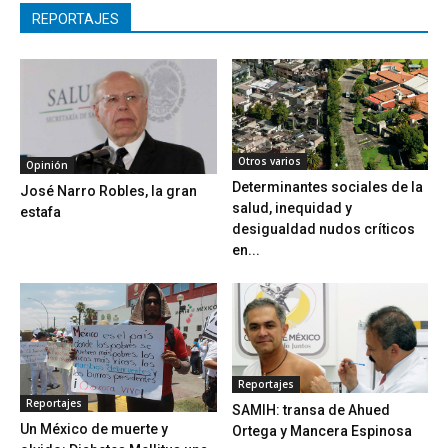
REPORTAJES
Otros varios
Opinión
Determinantes sociales de la
José Narro Robles, la gran
salud, inequidad y
estafa
desigualdad nudos críticos
en...
Reportajes
Reportajes
SAMIH: transa de Ahued
Un México de muerte y
Ortega y Mancera Espinosa