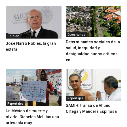
Otros varios
Opinión
Determinantes sociales de la
José Narro Robles, la gran
salud, inequidad y
estafa
desigualdad nudos críticos
en...
Reportajes
Reportajes
SAMIH: transa de Ahued
Un México de muerte y
Ortega y Mancera Espinosa
olvido: Diabetes Mellitus una
artesanía muy...