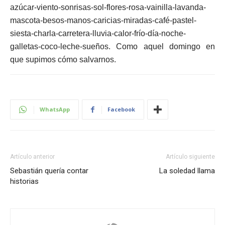
azúcar-viento-sonrisas-sol-flores-rosa-vainilla-lavanda-
mascota-besos-manos-caricias-miradas-café-pastel-
siesta-charla-carretera-lluvia-calor-frío-día-noche-
galletas-coco-leche-sueños. Como aquel domingo en
que supimos cómo salvarnos.
WhatsApp
Facebook
Artículo anterior
Artículo siguiente
Sebastián quería contar
La soledad llama
historias