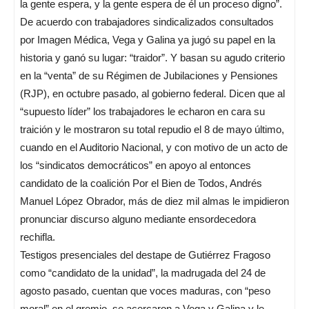
la gente espera, y la gente espera de él un proceso digno”.
De acuerdo con trabajadores sindicalizados consultados
por Imagen Médica, Vega y Galina ya jugó su papel en la
historia y ganó su lugar: “traidor”. Y basan su agudo criterio
en la “venta” de su Régimen de Jubilaciones y Pensiones
(RJP), en octubre pasado, al gobierno federal. Dicen que al
“supuesto líder” los trabajadores le echaron en cara su
traición y le mostraron su total repudio el 8 de mayo último,
cuando en el Auditorio Nacional, y con motivo de un acto de
los “sindicatos democráticos” en apoyo al entonces
candidato de la coalición Por el Bien de Todos, Andrés
Manuel López Obrador, más de diez mil almas le impidieron
pronunciar discurso alguno mediante ensordecedora
rechifla.
Testigos presenciales del destape de Gutiérrez Fragoso
como “candidato de la unidad”, la madrugada del 24 de
agosto pasado, cuentan que voces maduras, con “peso
moral” en el gremio, se acercaron a Vega y Galina y le