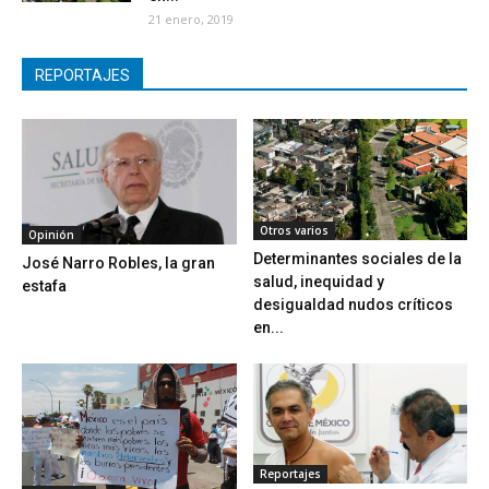
21 enero, 2019
REPORTAJES
Otros varios
Opinión
Determinantes sociales de la
José Narro Robles, la gran
salud, inequidad y
estafa
desigualdad nudos críticos
en...
Reportajes