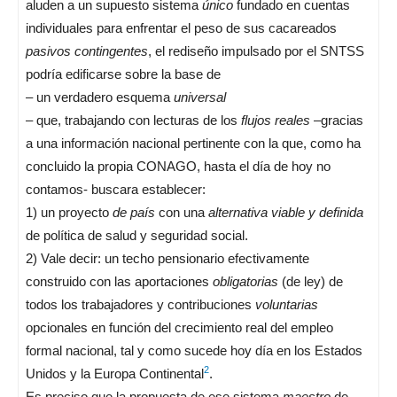
aluden a un supuesto sistema
único
fundado en cuentas
individuales para enfrentar el peso de sus cacareados
pasivos contingentes
, el rediseño impulsado por el SNTSS
podría edificarse sobre la base de
– un verdadero esquema
universal
– que, trabajando con lecturas de los
flujos reales
–gracias
a una información nacional pertinente con la que, como ha
concluido la propia CONAGO, hasta el día de hoy no
contamos- buscara establecer:
1) un proyecto
de país
con una
alternativa viable y definida
de política de salud y seguridad social.
2) Vale decir: un techo pensionario efectivamente
construido con las aportaciones
obligatorias
(de ley) de
todos los trabajadores y contribuciones
voluntarias
opcionales en función del crecimiento real del empleo
formal nacional, tal y como sucede hoy día en los Estados
2
Unidos y la Europa Continental
.
Es preciso que la propuesta de ese sistema
maestro
de