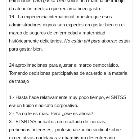
entrenados
para gastar bien
sobre una materia de trabajo
(la atención médica) que reclama buen gasto.
19.- La experiencia internacional muestra que esos
administradores dignos son expertos en gastar bien en el
marco de seguros de enfermedad y maternidad
históricamente deficitarios.
No están ahí para ahorrar
: están
para gastar bien.
24 aproximaciones para ajustar el marco democrático.
Tomando decisiones participativas de acuerdo a la materia
de trabajo
1.- Hasta hace relativamente muy poco tiempo, el SNTSS
era
un típico sindicato corporativo.
2.- Ya no le es más. Pero ¿
qué
es ahora?
3.- El SNTSS actual
es
un resultado de inercias,
prebendas, intereses, profesionalización sindical sobre
expectativas partidarias y chambismo desenfrenado,