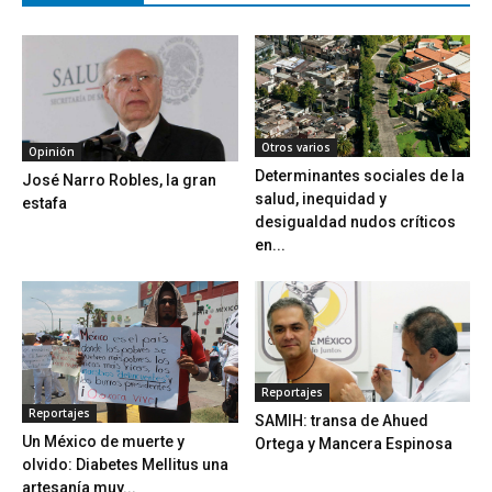
Otros varios
Opinión
Determinantes sociales de la
José Narro Robles, la gran
salud, inequidad y
estafa
desigualdad nudos críticos
en...
Reportajes
Reportajes
SAMIH: transa de Ahued
Un México de muerte y
Ortega y Mancera Espinosa
olvido: Diabetes Mellitus una
artesanía muy...