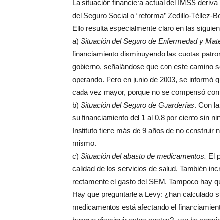
La situación financiera actual del IMSS deriv
del Seguro Social o “reforma” Zedillo-Téllez-
Ello resulta especialmente claro en las siguien
a)
Situación del Seguro de Enfermedad y Mat
financiamiento disminuyendo las cuotas patro
gobierno, señalándose que con este camino se r
operando. Pero en junio de 2003, se informó q
cada vez mayor, porque no se compensó con e
b)
Situación del Seguro de Guarderías
. Con l
su financiamiento del 1 al 0.8 por ciento sin n
Instituto tiene más de 9 años de no construir 
mismo.
c)
Situación del abasto de medicamentos.
El p
calidad de los servicios de salud. También inc
rectamente el gasto del SEM. Tampoco hay que
Hay que preguntarle a Levy: ¿han calculado su
medicamentos está afectando el financiamien
busque disminuir estos costos? ¿se ha consider