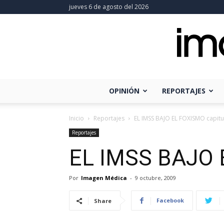
jueves 6 de agosto del 2026
OPINIÓN
REPORTAJES
Inicio
Reportajes
EL IMSS BAJO EL FOXISMO capitu
Reportajes
EL IMSS BAJO 
Por
Imagen Médica
-
9 octubre, 2009
Facebook
Share