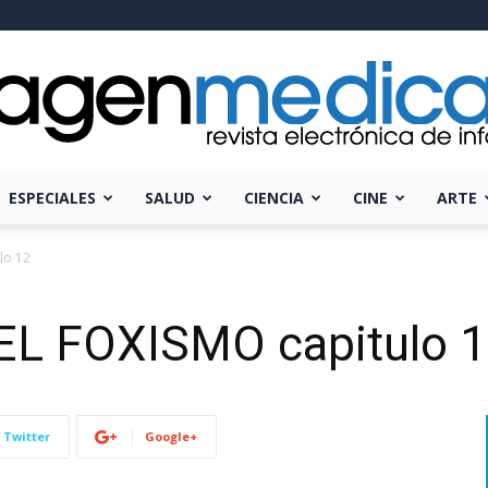
ESPECIALES
SALUD
CIENCIA
CINE
ARTE
Imagen
lo 12
EL FOXISMO capitulo 
Médica
Twitter
Google+