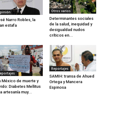
Otros varios
pinión
Determinantes sociales
sé Narro Robles, la
de la salud, inequidad y
an estafa
desigualdad nudos
críticos en...
Reportajes
eportajes
SAMIH: transa de Ahued
 México de muerte y
Ortega y Mancera
vido: Diabetes Mellitus
Espinosa
a artesanía muy...