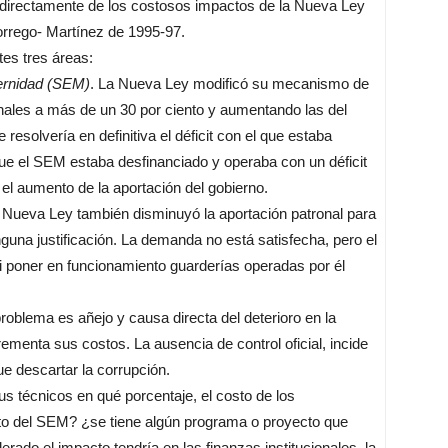
a directamente de los costosos impactos de la Nueva Ley
Borrego- Martínez de 1995-97.
tes tres áreas:
ernidad (SEM)
. La Nueva Ley modificó su mecanismo de
nales a más de un 30 por ciento y aumentando las del
esolvería en definitiva el déficit con el que estaba
ue el SEM estaba desfinanciado y operaba con un déficit
l aumento de la aportación del gobierno.
a Nueva Ley también disminuyó la aportación patronal para
inguna justificación. La demanda no está satisfecha, pero el
ni poner en funcionamiento guarderías operadas por él
roblema es añejo y causa directa del deterioro en la
rementa sus costos. La ausencia de control oficial, incide
 descartar la corrupción.
s técnicos en qué porcentaje, el costo de los
to del SEM? ¿se tiene algún programa o proyecto que
ado el impacto tendría en las finanzas institucionales, la