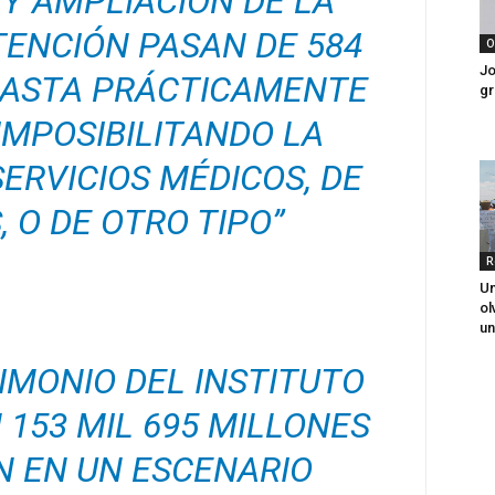
Y AMPLIACIÓN DE LA
TENCIÓN PASAN DE 584
O
Jo
 HASTA PRÁCTICAMENTE
gr
 IMPOSIBILITANDO LA
ERVICIOS MÉDICOS, DE
 O DE OTRO TIPO”
R
Un
ol
un
RIMONIO DEL INSTITUTO
 153 MIL 695 MILLONES
N EN UN ESCENARIO