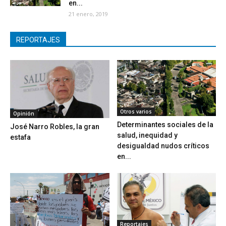
en...
21 enero, 2019
REPORTAJES
Otros varios
Opinión
Determinantes sociales de la
José Narro Robles, la gran
salud, inequidad y
estafa
desigualdad nudos críticos
en...
Reportajes