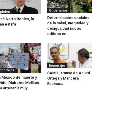
Otros varios
pinión
Determinantes sociales
sé Narro Robles, la
de la salud, inequidad y
an estafa
desigualdad nudos
críticos en...
Reportajes
eportajes
SAMIH: transa de Ahued
 México de muerte y
Ortega y Mancera
vido: Diabetes Mellitus
Espinosa
a artesanía muy...