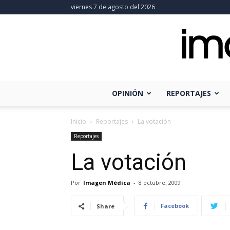
viernes 7 de agosto del 2026
OPINIÓN
REPORTAJES
Inicio
Reportajes
La votación
Reportajes
La votación
Por
Imagen Médica
-
8 octubre, 2009
Facebook
Share