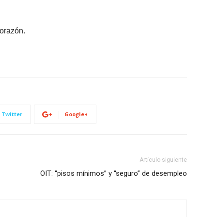
corazón.
Twitter
Google+
Artículo siguiente
OIT: “pisos mínimos” y “seguro” de desempleo