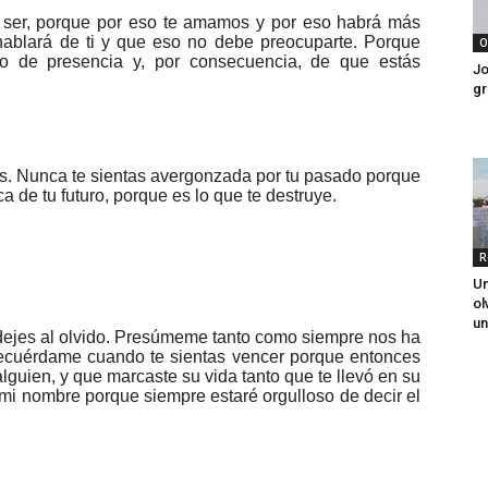
 ser, porque por eso te amamos y por eso habrá más
ablará de ti y que eso no debe preocuparte. Porque
O
o de presencia y, por consecuencia, de que estás
Jo
gr
es. Nunca te sientas avergonzada por tu pasado porque
 de tu futuro, porque es lo que te destruye.
R
Un
ol
un
dejes al olvido. Presúmeme tanto como siempre nos ha
ecuérdame cuando te sientas vencer porque entonces
alguien, y que marcaste su vida tanto que te llevó en su
mi nombre porque siempre estaré orgulloso de decir el