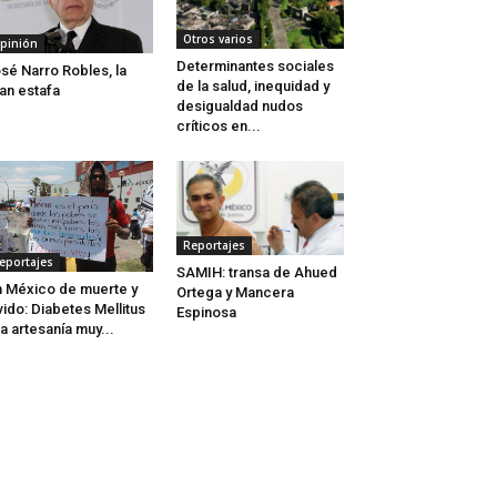
Otros varios
pinión
Determinantes sociales
sé Narro Robles, la
de la salud, inequidad y
an estafa
desigualdad nudos
críticos en...
Reportajes
eportajes
SAMIH: transa de Ahued
 México de muerte y
Ortega y Mancera
vido: Diabetes Mellitus
Espinosa
a artesanía muy...