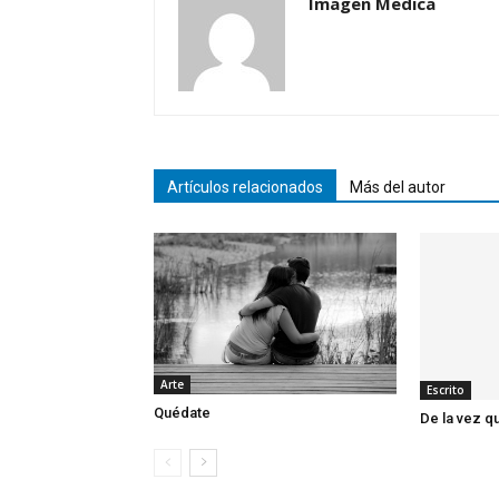
Imagen Medica
Artículos relacionados
Más del autor
Arte
Escrito
Quédate
De la vez q