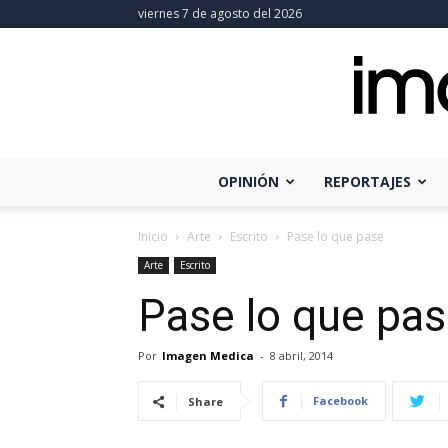
viernes 7 de agosto del 2026
OPINIÓN
REPORTAJES
Inicio
Arte
Escrito
Pase lo que pase
Arte
Escrito
Pase lo que pa
Por
Imagen Medica
-
8 abril, 2014
Facebook
Share