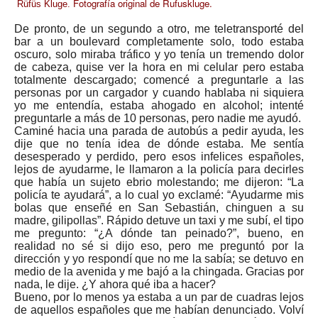
Fotografía original de Rufuskluge.
Rüfüs Kluge.
De pronto, de un segundo a otro, me teletransporté del
bar a un boulevard completamente solo, todo estaba
oscuro, solo miraba tráfico y yo tenía un tremendo dolor
de cabeza, quise ver la hora en mi celular pero estaba
totalmente descargado; comencé a preguntarle a las
personas por un cargador y cuando hablaba ni siquiera
yo me entendía, estaba ahogado en alcohol; intenté
preguntarle a más de 10 personas, pero nadie me ayudó.
Caminé hacia una parada de autobús a pedir ayuda, les
dije que no tenía idea de dónde estaba. Me sentía
desesperado y perdido, pero esos infelices españoles,
lejos de ayudarme, le llamaron a la policía para decirles
que había un sujeto ebrio molestando; me dijeron: “La
policía te ayudará”, a lo cual yo exclamé: “Ayudarme mis
bolas que enseñé en San Sebastián, chinguen a su
madre, gilipollas”. Rápido detuve un taxi y me subí, el tipo
me pregunto: “¿A dónde tan peinado?”, bueno, en
realidad no sé si dijo eso, pero me preguntó por la
dirección y yo respondí que no me la sabía; se detuvo en
medio de la avenida y me bajó a la chingada. Gracias por
nada, le dije. ¿Y ahora qué iba a hacer?
Bueno, por lo menos ya estaba a un par de cuadras lejos
de aquellos españoles que me habían denunciado. Volví