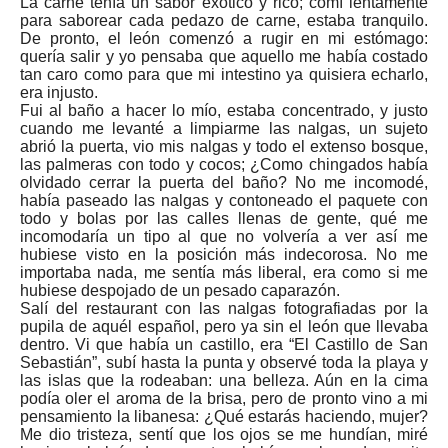
La carne tenía un sabor exótico y rico; comí lentamente
para saborear cada pedazo de carne, estaba tranquilo.
De pronto, el león comenzó a rugir en mi estómago:
quería salir y yo pensaba que aquello me había costado
tan caro como para que mi intestino ya quisiera echarlo,
era injusto.
Fui al baño a hacer lo mío, estaba concentrado, y justo
cuando me levanté a limpiarme las nalgas, un sujeto
abrió la puerta, vio mis nalgas y todo el extenso bosque,
las palmeras con todo y cocos; ¿Como chingados había
olvidado cerrar la puerta del baño? No me incomodé,
había paseado las nalgas y contoneado el paquete con
todo y bolas por las calles llenas de gente, qué me
incomodaría un tipo al que no volvería a ver así me
hubiese visto en la posición más indecorosa. No me
importaba nada, me sentía más liberal, era como si me
hubiese despojado de un pesado caparazón.
Salí del restaurant con las nalgas fotografiadas por la
pupila de aquél español, pero ya sin el león que llevaba
dentro. Vi que había un castillo, era “El Castillo de San
Sebastián”, subí hasta la punta y observé toda la playa y
las islas que la rodeaban: una belleza. Aún en la cima
podía oler el aroma de la brisa, pero de pronto vino a mi
pensamiento la libanesa: ¿Qué estarás haciendo, mujer?
Me dio tristeza, sentí que los ojos se me hundían, miré