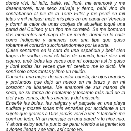
donde viví, fui feliz, bailé, reí, lloré, me enamoré y me
desenamoré, tuve sexo salvaje y tierno, bebí vino de
contrabando al pie de la Torre Eiffel y me perdí en mil
tetas y mil nalgas; mojé mis pies en un canal en Venecia
y dormí al calor de unas cobijas de abuelita; toqué una
pared del Coliseo y un tipo me correteó. Se me borraron
dos momentos del mapa de mi mente, dormí en la calle
como indigente y amanecí con una tipa que quiso
robarme el corazón succionándomelo por la aorta.
Quise sentarme en la cara de una española y bebí cien
tragos de vodka, comí 50 kilos de comida, fumé diez mil
cigarro, amé todas las veces que mi corazón así lo quiso
y lloré todas las veces que mi cerebro me lo dictó. Me
sentí solo otras tantas y libre un millón.
Conocí a una mujer de piel color canela, de ojos grandes
y profundos que dejó un hueco en mi brazo y en mi
corazón: mi libanesa. Me enamoré de sus manos de
seda, de su forma de hablarme y tocarme más allá de la
piel y las venas, de las arterias y del músculo.
Enseñé las bolas, las nalgas y el paquete en una playa
nudista y mostré todas mis entrañas por accidente a un
sujeto que gracias a Dios jamás volví a ver. Y también me
comí un león. Vi un mensaje en una pared y lo hice mío.
Y ahora estoy aquí a punto de partir viendo a la gente; los
aviones llegan y se van, así como yo.