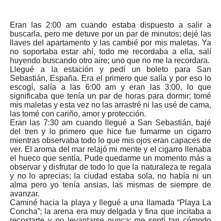
Eran las 2:00 am cuando estaba dispuesto a salir a
buscarla, pero me detuve por un par de minutos; dejé las
llaves del apartamento y las cambié por mis maletas. Ya
no soportaba estar ahí, todo me recordaba a ella, salí
huyendo buscando otro aire; uno que no me la recordara.
Llegué a la estación y pedí un boleto para San
Sebastián, España. Era el primero que salía y por eso lo
escogí, salía a las 6:00 am y eran las 3:00, lo que
significaba que tenía un par de horas para dormir; tomé
mis maletas y esta vez no las arrastré ni las usé de cama,
las tomé con cariño, amor y protección.
Eran las 7:30 am cuando llegué a San Sebastián, bajé
del tren y lo primero que hice fue fumarme un cigarro
mientras observaba todo lo que mis ojos eran capaces de
ver. El aroma del mar relajó mi mente y el cigarro llenaba
el hueco que sentía. Pude quedarme un momento más a
observar y disfrutar de todo lo que la naturaleza te regala
y no lo aprecias; la ciudad estaba sola, no había ni un
alma pero yo tenía ansias, las mismas de siempre de
avanzar.
Caminé hacia la playa y llegué a una llamada “Playa La
Concha”; la arena era muy delgada y fina que incitaba a
recostarte y no levantarse nunca; me sentí tan cómodo