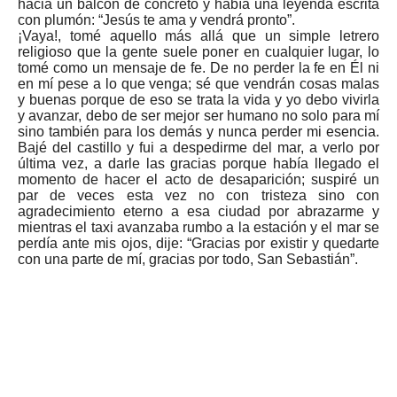
hacia un balcón de concreto y había una leyenda escrita
con plumón: “Jesús te ama y vendrá pronto”.
¡Vaya!, tomé aquello más allá que un simple letrero
religioso que la gente suele poner en cualquier lugar, lo
tomé como un mensaje de fe. De no perder la fe en Él ni
en mí pese a lo que venga; sé que vendrán cosas malas
y buenas porque de eso se trata la vida y yo debo vivirla
y avanzar, debo de ser mejor ser humano no solo para mí
sino también para los demás y nunca perder mi esencia.
Bajé del castillo y fui a despedirme del mar, a verlo por
última vez, a darle las gracias porque había llegado el
momento de hacer el acto de desaparición; suspiré un
par de veces esta vez no con tristeza sino con
agradecimiento eterno a esa ciudad por abrazarme y
mientras el taxi avanzaba rumbo a la estación y el mar se
perdía ante mis ojos, dije: “Gracias por existir y quedarte
con una parte de mí, gracias por todo, San Sebastián”.