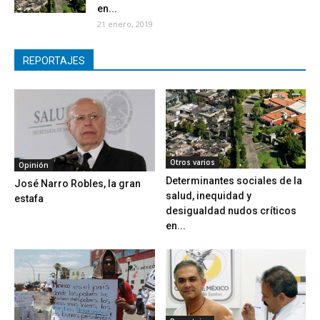
en...
21 enero, 2019
REPORTAJES
Otros varios
Opinión
Determinantes sociales de la
José Narro Robles, la gran
salud, inequidad y
estafa
desigualdad nudos críticos
en...