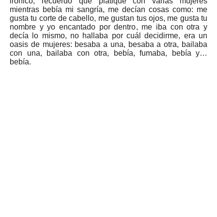
irónico, recuerdo que platiqué con varias mujeres
mientras bebía mi sangría, me decían cosas como: me
gusta tu corte de cabello, me gustan tus ojos, me gusta tu
nombre y yo encantado por dentro, me iba con otra y
decía lo mismo, no hallaba por cuál decidirme, era un
oasis de mujeres: besaba a una, besaba a otra, bailaba
con una, bailaba con otra, bebía, fumaba, bebía y…
bebía.