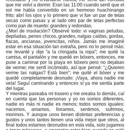
que me volví a dormir. Eran las 11:00 cuando sentí que el
sol me había convertido en un hermoso huachinango
frito; abrí los ojos y lo primero que vi fue un par de tetas
secas como pasas y al lado otro par de tetas perfectas
como pan de muerto: grandes y redondas.
¿Morí de insolación? Observé todo: vi vaginas peludas,
depiladas, penes chicos, grandes, nalgas caídas, gordas,
flacas, ancianas, jovencitas, niños. Jamás me imaginé
estar en esa situación tan extraña, pero no lo pensé más:
me levanté y dije “a la chingada la ropa”; me quité la
camisa, el pantalón y me quedé en bóxers, entonces, me
puse a caminar por la playa en bóxers pero no dejaban
de verme; me sentí incómodo, así que pensé: “¿Quieren
verme las nalgas? Está bien”; me quité el bóxer y me
quedé completamente desnudo: ¡Vaya, ahora nadie me
veía! Seguí caminando y entonces sí ya me sentía parte
del lugar.
Y mientras paseaba mi trasero y me oreaba lo demás, caí
en cuenta que las personas y yo no somos diferentes,
nadie es más ni nadie es menos; todos somos iguales:
nacemos, amamos, lloramos, sentimos, sufrimos,
morimos. Y aunque unos tienen distintas preferencias y
gustos y unos tantos tienen una vida mejor que otros, al
final todos estamos desnudos en esta vida, solo jugamos