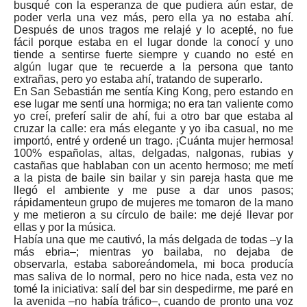
busqué con la esperanza de que pudiera aún estar, de
poder verla una vez más, pero ella ya no estaba ahí.
Después de unos tragos me relajé y lo acepté, no fue
fácil porque estaba en el lugar donde la conocí y uno
tiende a sentirse fuerte siempre y cuando no esté en
algún lugar que te recuerde a la persona que tanto
extrañas, pero yo estaba ahí, tratando de superarlo.
En San Sebastián me sentía King Kong, pero estando en
ese lugar me sentí una hormiga; no era tan valiente como
yo creí, preferí salir de ahí, fui a otro bar que estaba al
cruzar la calle: era más elegante y yo iba casual, no me
importó, entré y ordené un trago. ¡Cuánta mujer hermosa!
100% españolas, altas, delgadas, nalgonas, rubias y
castañas que hablaban con un acento hermoso; me metí
a la pista de baile sin bailar y sin pareja hasta que me
llegó el ambiente y me puse a dar unos pasos;
rápidamenteun grupo de mujeres me tomaron de la mano
y me metieron a su círculo de baile: me dejé llevar por
ellas y por la música.
Había una que me cautivó, la más delgada de todas –y la
más ebria–; mientras yo bailaba, no dejaba de
observarla, estaba saboreándomela, mi boca producía
mas saliva de lo normal, pero no hice nada, esta vez no
tomé la iniciativa: salí del bar sin despedirme, me paré en
la avenida –no había tráfico–, cuando de pronto una voz