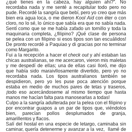
¿qué tienes en la cabeza, hay alguien ahí?”. No
recordaba nada y me senté a recapitular todo pero no
pude. Recordé la sangría que bebí, pero yo creo que más
bien era agua loca, o me dieron
Kool Aid
con éter o con
cloro, no lo sé, lo único que sabía era que no sabía nada.
Sentí como que se me había zafado un tornillo y toda la
maquinaria completa, ¿filipino? ¡Qué clase de persona
se pelea con un filipino si esos tipos son tan escuálidos!
De pronto recordé a Paquiao y di gracias por no terminar
como Margarito.
Fui a la recepción a hacer el
check out
y ahí estaban las
chicas australianas, se me acercaron, vieron mis maletas
y me despedí de ellas; una de ellas casi lloró, me dijo
que había sido maraivllosamente divertido, pero yo no
recordaba nada. Los tipos australianos también se
despidieron, pero yo les puse poca atención porque
estaba en medio de muchos pares de tetas y traseros,
¡todo eso acercándoseme al mismo tiempo que hasta
manos me hacían falta para manosearlas a todas!
Culpo a la sangría adulterada por la pelea con el filipino y
por encontrar guapos a un par de tipos que, viéndolos
bien, parecían pollos desplumados de granja,
amarillentos y flacos.
Salí del hostal en una especie de letargo, caminaba sin
caminar, quería detenerme y avanzar a la vez, llamé de