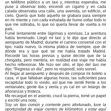
un teléfono público a un taxi y, mientras esperaba, me
puse a observar todo; encendí un cigarro y en cada
calada observaba una calle, una avenida, un edificio, el
cielo. Quería que todo aquello se grabara para siempre
en mi miente y con cada exhalada de humo soltar todo lo
que me sobraba, lo que no quería llevar de vuelta a mi
país.
Fumé lentamente entre lágrimas y sonrisas. La aventura
había terminado. Llegó mi taxi y le dije que directo al
aeropuerto de Madrid; durante el camino conversé con el
tipo, nada nuevo, la misma plática de siempre, que de
dónde era y que qué tal me había tratado Madrid.
Recordé las horas previas y quise decirle que de la
chingada, pero mentiría, en realidad ese viaje me había
hecho reflexionar. Me hizo ser otro, el tipo del taxi me
dijo: “Regresa un día”, pero no respondí, solo sonreí.
Al llegar al aeropuerto y después de comprar mi boleto a
casa, vi que faltaban algunas horas, las suficientes para
recapitular todo lo vivido, así que me senté frente a los
ventanales; gente iba y venía y yo caí en un letargo de
añoranzas y tristeza.
Me recargué en el asiento, crucé la pierna, tomé un papel
y escribí una nota:
Soy un tipo común y corriente pero afortunado, tuve la
oportunidad de viajar cientos de kilómetros y estar aquí