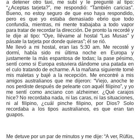
a detener otro taxi, me subí y le pregunté al tipo:
“¿Aceptas tarjeta?”, me respondió: “También caricias”.
Bueno, no estoy seguro de que eso haya respondido,
pero es que yo estaba demasiado ebrio que todo
confundía, mientras, mi mente trabajaba a todo vapor
para tratar de recordar la dirección. De pronto la recordé y
le dije al tipo: “Oye, llévame al hostal “Las Musas” y
pásate la tarjeta por donde quieras”; él se rió.
Me llevó a mi hostal, eran las 5:30 am. Me recosté y
dormí, había sido mi última noche en Europa y
justamente la más espantosa de todas; la pase pésimo,
sentí como si Europa estuviera dándome una patada en
el culo tratando de echarme. A la mañana siguiente tomé
mis maletas y bajé a la recepción. Me encontré a mis
amigos australianos que me dijeron: “Viejo, anoche te
nos perdiste después de pelearte con aquél filipino”, y yo
me sentí como anciano con alzheimer. ¿Qué carajos
hice? No recordaba nada, ni las caras, ni las situaciones,
ni al filipino, ¿cuál pinche filipino, por Dios? Solo
recordaba a los tipos australianos, es que eran tan
guapos.
Me detuve por un par de minutos y me dije: “A ver, Rüfüs,