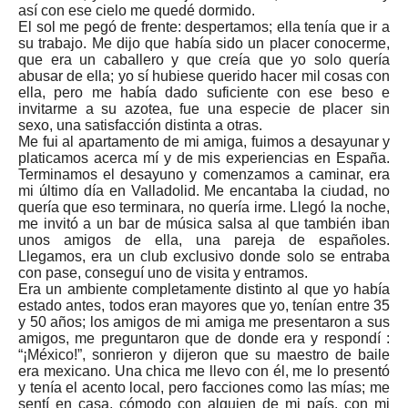
así con ese cielo me quedé dormido.
El sol me pegó de frente: despertamos; ella tenía que ir a
su trabajo. Me dijo que había sido un placer conocerme,
que era un caballero y que creía que yo solo quería
abusar de ella; yo sí hubiese querido hacer mil cosas con
ella, pero me había dado suficiente con ese beso e
invitarme a su azotea, fue una especie de placer sin
sexo, una satisfacción distinta a otras.
Me fui al apartamento de mi amiga, fuimos a desayunar y
platicamos acerca mí y de mis experiencias en España.
Terminamos el desayuno y comenzamos a caminar, era
mi último día en Valladolid. Me encantaba la ciudad, no
quería que eso terminara, no quería irme. Llegó la noche,
me invitó a un bar de música salsa al que también iban
unos amigos de ella, una pareja de españoles.
Llegamos, era un club exclusivo donde solo se entraba
con pase, conseguí uno de visita y entramos.
Era un ambiente completamente distinto al que yo había
estado antes, todos eran mayores que yo, tenían entre 35
y 50 años; los amigos de mi amiga me presentaron a sus
amigos, me preguntaron que de donde era y respondí :
“¡México!”, sonrieron y dijeron que su maestro de baile
era mexicano. Una chica me llevo con él, me lo presentó
y tenía el acento local, pero facciones como las mías; me
sentí en casa, cómodo con alguien de mi país, con mi