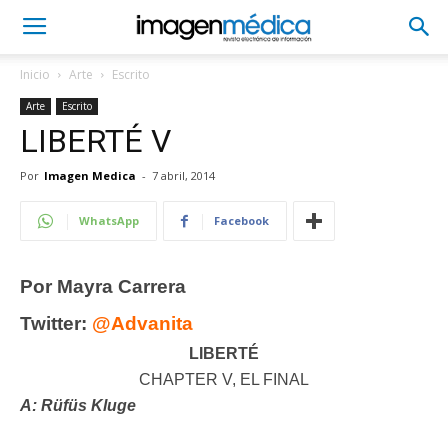
Inicio
Arte
Escrito
Arte
Escrito
LIBERTÉ V
Por
Imagen Medica
-
7 abril, 2014
WhatsApp
Facebook
Por Mayra Carrera
Twitter:
@Advanita
LIBERTÉ
CHAPTER V, EL FINAL
A: Rüfüs Kluge