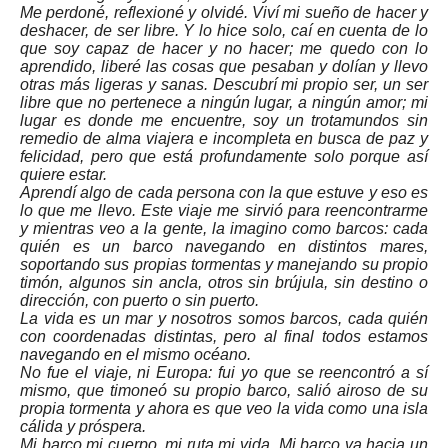
Me perdoné, reflexioné y olvidé. Viví mi sueño de hacer y
deshacer, de ser libre. Y lo hice solo, caí en cuenta de lo
que soy capaz de hacer y no hacer; me quedo con lo
aprendido, liberé las cosas que pesaban y dolían y llevo
otras más ligeras y sanas. Descubrí mi propio ser, un ser
libre que no pertenece a ningún lugar, a ningún amor; mi
lugar es donde me encuentre, soy un trotamundos sin
remedio de alma viajera e incompleta en busca de paz y
felicidad, pero que está profundamente solo porque así
quiere estar.
Aprendí algo de cada persona con la que estuve y eso es
lo que me llevo. Este viaje me sirvió para reencontrarme
y mientras veo a la gente, la imagino como barcos: cada
quién es un barco navegando en distintos mares,
soportando sus propias tormentas y manejando su propio
timón, algunos sin ancla, otros sin brújula, sin destino o
dirección, con puerto o sin puerto.
La vida es un mar y nosotros somos barcos, cada quién
con coordenadas distintas, pero al final todos estamos
navegando en el mismo océano.
No fue el viaje, ni Europa: fui yo que se reencontró a sí
mismo, que timoneó su propio barco, salió airoso de su
propia tormenta y ahora es que veo la vida como una isla
cálida y próspera.
Mi barco mi cuerpo, mi ruta mi vida. Mi barco va hacia un