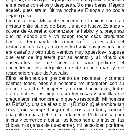
e ir a cenar con ellos y después a 3 o más bares. Rápido
acepté, pues era mi última noche en Europa y no podía
dejarlo pasar.
Fuimos a cenar. Me senté en medio de 4 chicas que eran
amigas entre sí, dos de Brasil, una de Nueva Zelanda y
la otra de Australia; comenzaron a hablar y a preguntar
que de dónde era y ya saben todas esas preguntas
básicas. Terminando de cenar salí a la entrada del
restaurant a fumar y a mi derecha había dos jóvenes, uno
era castaño y otro rubio
–
ambos muy apuestos
–
; supuse
que eran de Inglaterra por su acento y al minuto de
observarlos se me acercaron para pedirme el
encendedor, les pregunte que de dónde eran y me
respondieron que de Australia.
Ellos tenían sus amigos dentro del restaurant y cuando
salimos todos, ellos sin pensarlo me integraron con su
grupo: eran 4 o 5 mujeres y un muchacho más, todos
eran amables, las mujeres tan hermosas y sencillas me
preguntaron mi nombre a lo que yo respondí: “Mi nombre
es Rüfüs”, y una de ellas dijo: “¿Rüfüs? ¡Qué nombre tan
sexy!”, me sonrojé. Luego entramos a un bar y compré
una pulsera para beber ilimitadamente. Pedí sangría para
iniciar y comencé a bailar; las luces neón, la música, las
chicas, mis ganas de quedarme y mi necesidad por irme,