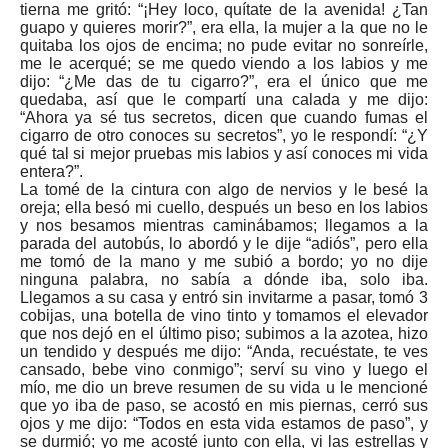
tierna me gritó: “¡Hey loco, quítate de la avenida! ¿Tan
guapo y quieres morir?”, era ella, la mujer a la que no le
quitaba los ojos de encima; no pude evitar no sonreírle,
me le acerqué; se me quedo viendo a los labios y me
dijo: “¿Me das de tu cigarro?”, era el único que me
quedaba, así que le compartí una calada y me dijo:
“Ahora ya sé tus secretos, dicen que cuando fumas el
cigarro de otro conoces su secretos”, yo le respondí: “¿Y
qué tal si mejor pruebas mis labios y así conoces mi vida
entera?”.
La tomé de la cintura con algo de nervios y le besé la
oreja; ella besó mi cuello, después un beso en los labios
y nos besamos mientras caminábamos; llegamos a la
parada del autobús, lo abordó y le dije “adiós”, pero ella
me tomó de la mano y me subió a bordo; yo no dije
ninguna palabra, no sabía a dónde iba, solo iba.
Llegamos a su casa y entró sin invitarme a pasar, tomó 3
cobijas, una botella de vino tinto y tomamos el elevador
que nos dejó en el último piso; subimos a la azotea, hizo
un tendido y después me dijo: “Anda, recuéstate, te ves
cansado, bebe vino conmigo”; serví su vino y luego el
mío, me dio un breve resumen de su vida u le mencioné
que yo iba de paso, se acostó en mis piernas, cerró sus
ojos y me dijo: “Todos en esta vida estamos de paso”, y
se durmió; yo me acosté junto con ella, vi las estrellas y