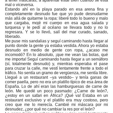
a tener máscaras, a aparentar estar bien cuando se está
mal o viceversa.
Estando ahí en la playa parado en esa arena fina y
completamente desnudo fue que yo pude desnudarme
más allá de quitarme la ropa: liberé todo lo bueno y malo
que cargaba, mojé mi cuerpo en esa agua salada y
turquesa y le pedí al océano se llevara todo y no lo
regresara. Y se lo llevó, salí del mar curado, sanado,
liberado.
Me puse mis sandalias y seguí caminando hasta llegar al
punto donde la gente ya estaba vestida. Ahora yo estaba
desnudo en medio de gente con ropa, ¿acaso me
incomodó? En lo absoluto, ¡que me vean las bolas, qué
me importa! Seguí caminando hasta llegar a un semáforo
(sí, totalmente desnudo) y, mientras esperaba el pase
para cruzar la calle, me vestí lentamente frente a todo el
tráfico. No sentía un gramo de vergüenza, me sentía libre.
Llegué a un restaurant –ya vestido– y tenía ganas de
comer paella, pero no era un platillo típico de esa área de
España. Lo de ahí eran las hamburguesas de carne de
león. Me quedé un poco pasmado: ¿Carne de león?,
¿estoy en un safari en África? ¡Qué va! Estaba en un
restaurant exclusivo y el platillo era muy costoso, pero
creo que me lo merecía. Cambié mi máscara por mi
desnudez, ¿por qué no cambiar la res por el león?