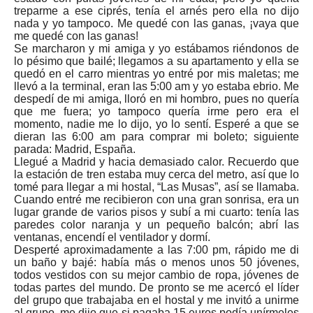
treparme a ese ciprés, tenía el arnés pero ella no dijo
nada y yo tampoco. Me quedé con las ganas, ¡vaya que
me quedé con las ganas!
Se marcharon y mi amiga y yo estábamos riéndonos de
lo pésimo que bailé; llegamos a su apartamento y ella se
quedó en el carro mientras yo entré por mis maletas; me
llevó a la terminal, eran las 5:00 am y yo estaba ebrio. Me
despedí de mi amiga, lloró en mi hombro, pues no quería
que me fuera; yo tampoco quería irme pero era el
momento, nadie me lo dijo, yo lo sentí. Esperé a que se
dieran las 6:00 am para comprar mi boleto; siguiente
parada: Madrid, España.
Llegué a Madrid y hacia demasiado calor. Recuerdo que
la estación de tren estaba muy cerca del metro, así que lo
tomé para llegar a mi hostal, “Las Musas”, así se llamaba.
Cuando entré me recibieron con una gran sonrisa, era un
lugar grande de varios pisos y subí a mi cuarto: tenía las
paredes color naranja y un pequeño balcón; abrí las
ventanas, encendí el ventilador y dormí.
Desperté aproximadamente a las 7:00 pm, rápido me di
un baño y bajé: había más o menos unos 50 jóvenes,
todos vestidos con su mejor cambio de ropa, jóvenes de
todas partes del mundo. De pronto se me acercó el líder
del grupo que trabajaba en el hostal y me invitó a unirme
al grupo, me dijo que si pagaba 15 euros podía unírmeles