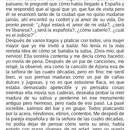
paisano; le pregunté que cómo había llegado a España y
me respondió que al igual que yo, que fue de visita pero
él se enamoró tanto de la ciudad que no quiso mudarse
jamás, ahí encontró su confort y al amor de su vida. De
pronto pensé: “¿Aquí estará el amor de mi vida?, ¿será
mi libanesa?, ¿será la española?, ¿cómo saberlo?, ¿cuál
es el indicio?”.
Después de varios tragos y platicar con todos, una mujer
mayor que yo me invitó a bailar. No tenía ni la más
remota idea de cómo se bailaba la salsa, ¡Dios mío, qué
nervios! Ella sonreía contenta y me decía cómo hacerlo;
yo moría de pena. Después de un par de canciones, me
relajé, la observé, era como la canción de Arjona esa de
la señora de las cuatro décadas, pero en fino; me sentí
bien, vi sus piernas maduras como un par de cañas
dulces y jugosas, y no es que estuviese flaca, es que
estaba demasiado apetecible y yo pensaba cosas
mientras ella movía sus caderas; deseaba probar la miel
madura de su saliva y perderme en ese monumento
antiguo pero hermoso, pero nada de eso pasó. La pasé
increíble, salimos del bar y en grupo. Todos platicando
por la acera, riéndonos, ebrios, contentos. Me despedí de
la pareja española y de la señora de las cuatro décadas,
no podía dejar de pensar cómo sería su sexo, había
estado con puras jóvenes de mi edad, pero yo quería