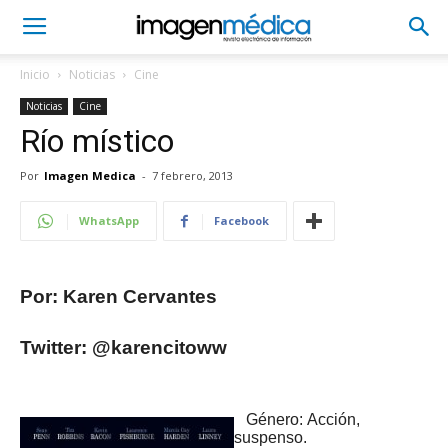
Inicio
Noticias
Cine
Noticias
Cine
Río místico
Por
Imagen Medica
-
7 febrero, 2013
WhatsApp
Facebook
Por: Karen Cervantes
Twitter: @karencitoww
Género: Acción,
suspenso.