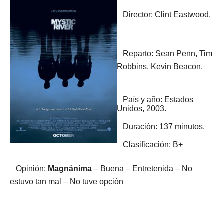
Director:
Clint Eastwood.
Rep
arto:
Sean Penn, Tim
Robbins, Kevin Beacon.
País y año: Estados
Unidos, 2003.
Duración: 137 minutos.
Clasificación: B+
Opinión:
Magnánima
– Buena – Entretenid
a – No
estuvo tan mal –
No tuve opción