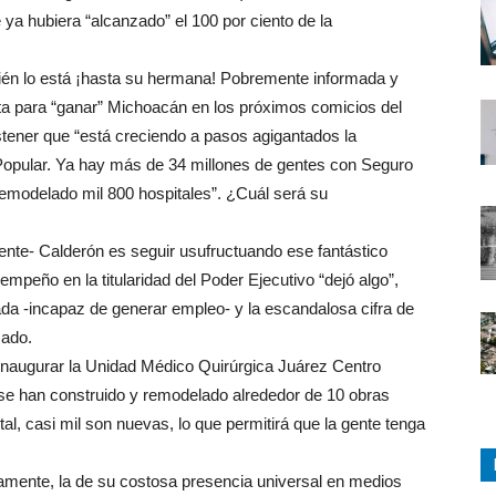
ya hubiera “alcanzado” el 100 por ciento de la
ién lo está ¡hasta su hermana! Pobremente informada y
ista para “ganar” Michoacán en los próximos comicios del
tener que “está creciendo a pasos agigantados la
 Popular. Ya hay más de 34 millones de gentes con Seguro
remodelado mil 800 hospitales”. ¿Cuál será su
nte- Calderón es seguir usufructuando ese fantástico
peño en la titularidad del Poder Ejecutivo “dejó algo”,
da -incapaz de generar empleo- y la escandalosa cifra de
zado.
l inaugurar la Unidad Médico Quirúrgica Juárez Centro
o se han construido y remodelado alrededor de 10 obras
al, casi mil son nuevas, lo que permitirá que la gente tenga
ctamente, la de su costosa presencia universal en medios