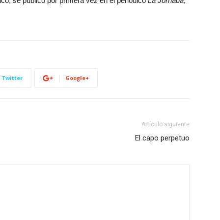
o, se publicó por primera vez en el periódico
La Jornada
,
Twitter
Google+
Artículo siguiente
El capo perpetuo