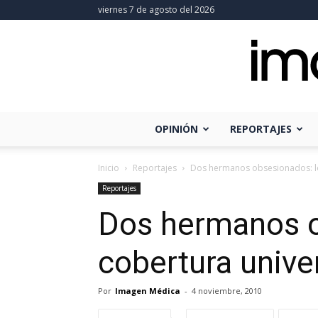
viernes 7 de agosto del 2026
OPINIÓN
REPORTAJES
Inicio
Reportajes
Dos hermanos obsesionados: los
Reportajes
Dos hermanos ob
cobertura unive
Por
Imagen Médica
-
4 noviembre, 2010