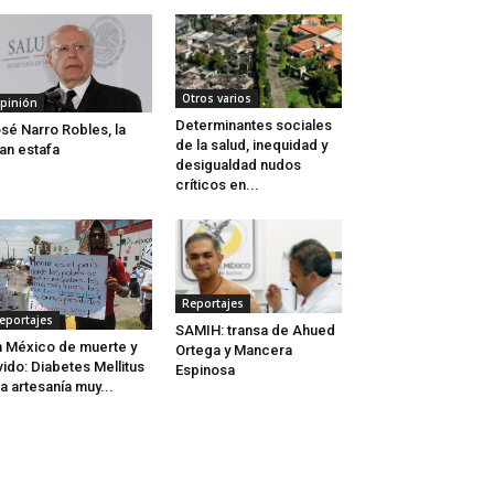
Otros varios
pinión
Determinantes sociales
sé Narro Robles, la
de la salud, inequidad y
an estafa
desigualdad nudos
críticos en...
Reportajes
eportajes
SAMIH: transa de Ahued
 México de muerte y
Ortega y Mancera
vido: Diabetes Mellitus
Espinosa
a artesanía muy...