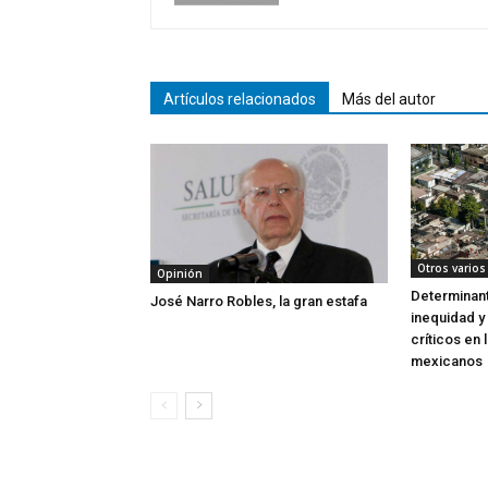
Artículos relacionados
Más del autor
Otros varios
Opinión
Determinant
José Narro Robles, la gran estafa
inequidad y
críticos en 
mexicanos