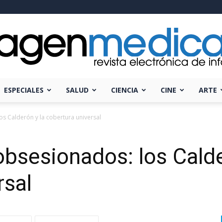
ESPECIALES
SALUD
CIENCIA
CINE
ARTE
Imagen
 Calderón y la cobertura universal
sesionados: los Calde
Médica
rsal