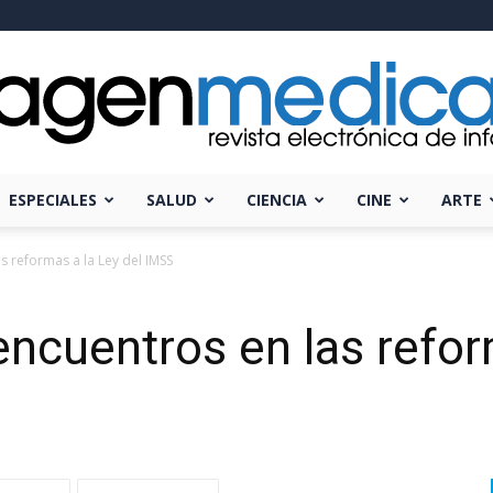
ESPECIALES
SALUD
CIENCIA
CINE
ARTE
Imagen
s reformas a la Ley del IMSS
encuentros en las refor
Médica