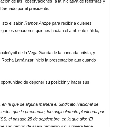
ción de las "observaciones" a la iniciativa de reformas y
al Senado por el presidente.
isto el salón
Ramos Arizpe
para recibir a quienes
egar los senadores quienes hacían el ambiente cálido,
ualcóyotl de la Vega García de la bancada priísta, y
 Rocha Larráinzar inició la presentación aún cuando
a oportunidad de deponer su posición y hacer sus
al, en la que de alguna manera el Sindicato Nacional de
pectos que le preocupan, fue originalmente planteada por
SS, el pasado 25 de septiembre, en la que dijo: ‘El
de sus ramos de aseguramiento y ni siquiera tiene