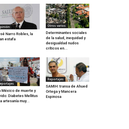
Otros varios
pinión
Determinantes sociales
sé Narro Robles, la
de la salud, inequidad y
an estafa
desigualdad nudos
críticos en...
Reportajes
eportajes
SAMIH: transa de Ahued
 México de muerte y
Ortega y Mancera
vido: Diabetes Mellitus
Espinosa
a artesanía muy...