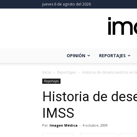
jueves 6 de agosto del 2026
OPINIÓN
REPORTAJES
Inicio
Reportajes
Historia de desencuentros en la
Reportajes
Historia de des
IMSS
Por
Imagen Médica
-
4 octubre, 2009