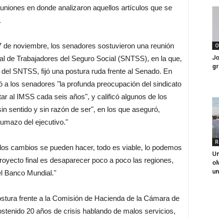
uniones en donde analizaron aquellos artículos que se
.
7 de noviembre, los senadores sostuvieron una reunión
O
Jo
nal de Trabajadores del Seguro Social (SNTSS), en la que,
gr
del SNTSS, fijó una postura ruda frente al Senado. En
ó a los senadores "la profunda preocupación del sindicato
tar al IMSS cada seis años", y calificó algunos de los
n sentido y sin razón de ser", en los que aseguró,
umazo del ejecutivo."
R
los cambios se pueden hacer, todo es viable, lo podemos
Un
l proyecto final es desaparecer poco a poco las regiones,
ol
un
l Banco Mundial."
stura frente a la Comisión de Hacienda de la Cámara de
stenido 20 años de crisis hablando de malos servicios,