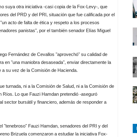
suya otra iniciativa -casi copia de la Fox-Levy-, que
res del PRD y del PRI, situación que fue calificada por el
n acto de falta de ética y respeto a los procesos
senadores panistas", por el también senador Elías Miguel
iego Fernández de Cevallos "aprovechó" su calidad de
ara en "una maniobra desaseada", enviar directamente la
e a su vez de la Comisión de Hacienda.
o fue turnada, ni a la Comisión de Salud, ni a la Comisión de
ín Ríos. Lo que Fauzi Hamdan pretendió -aseguró
al sector bursátil y financiero, además de responder a
del "tenebroso" Fauzi Hamdan, senadores del PRI y del
no Brizuela comenzaron a estudiar la iniciativa Fox-