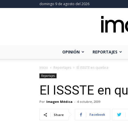
domingo 9 de agosto del 2026
OPINIÓN
REPORTAJES
Inicio
Reportajes
El ISSSTE en quiebra
Reportajes
El ISSSTE en qu
Por
Imagen Médica
-
4 octubre, 2009
Facebook
Share