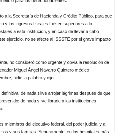
eneficio para los derechohabientes.
o a la Secretaría de Hacienda y Crédito Público, para que
o y los ingresos fiscales fuesen superiores a lo
ales a esta institución, y en caso de llevar a cabo
este ejercicio, no se afecte al ISSSTE por el grave impacto
nte, no consideró como urgente y obvia la resolución de
 senador Miguel Ángel Navarro Quintero médico
bre, pidió la palabra y dijo:
 definitiva; de nada sirve arrojar lágrimas después de que
venido; de nada sirve llorarle a las instituciones
o.
os miembros del ejecutivo federal, del poder judicial y a
 ellos y sus familias. Seguramente, en los hospitales más