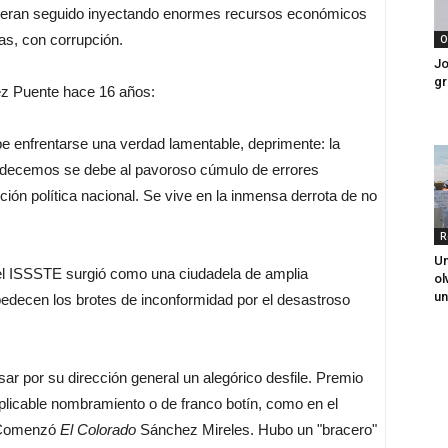
bieran seguido inyectando enormes recursos económicos
ias, con corrupción.
O
Jo
gr
ez Puente hace 16 años:
 enfrentarse una verdad lamentable, deprimente: la
padecemos se debe al pavoroso cúmulo de errores
ción política nacional. Se vive en la inmensa derrota de no
R
Un
, el ISSSTE surgió como una ciudadela de amplia
ol
un
edecen los brotes de inconformidad por el desastroso
sar por su dirección general un alegórico desfile. Premio
plicable nombramiento o de franco botín, como en el
. Comenzó
El Colorado
Sánchez Mireles. Hubo un "bracero"