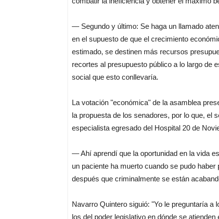
combatir la ineficiencia y obtener el máximo b
— Segundo y último: Se haga un llamado atent
en el supuesto de que el crecimiento económic
estimado, se destinen más recursos presupuest
recortes al presupuesto público a lo largo de 
social que esto conllevaría.
La votación "económica" de la asamblea prese
la propuesta de los senadores, por lo que, el
especialista egresado del Hospital 20 de Noviem
— Ahí aprendí que la oportunidad en la vida es
un paciente ha muerto cuando se pudo haber pre
después que criminalmente se están acaband
Navarro Quintero siguió: "Yo le preguntaría a l
los del poder legislativo en dónde se atienden