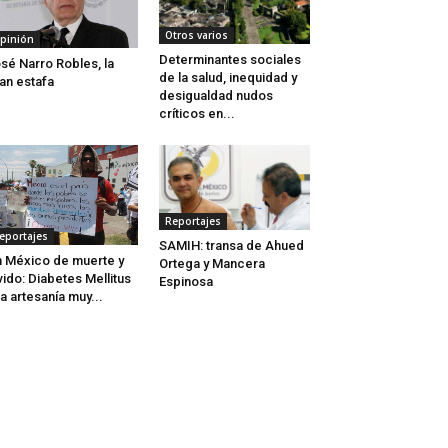
Otros varios
pinión
Determinantes sociales
sé Narro Robles, la
de la salud, inequidad y
an estafa
desigualdad nudos
críticos en...
Reportajes
eportajes
SAMIH: transa de Ahued
 México de muerte y
Ortega y Mancera
vido: Diabetes Mellitus
Espinosa
a artesanía muy...