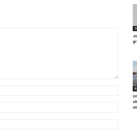
O
Jo
gr
R
Un
ol
un