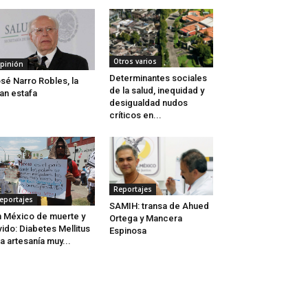
Otros varios
pinión
Determinantes sociales
sé Narro Robles, la
de la salud, inequidad y
an estafa
desigualdad nudos
críticos en...
Reportajes
eportajes
SAMIH: transa de Ahued
 México de muerte y
Ortega y Mancera
vido: Diabetes Mellitus
Espinosa
a artesanía muy...