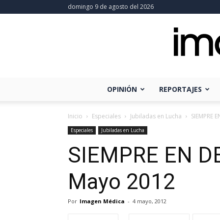
domingo 9 de agosto del 2026
OPINIÓN
REPORTAJES
Inicio
Especiales
Jubiladas en Lucha
SIEMPRE E
Especiales
Jubiladas en Lucha
SIEMPRE EN D
Mayo 2012
Por
Imagen Médica
-
4 mayo, 2012